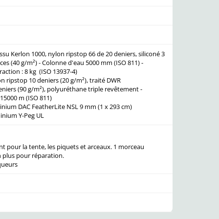
issu Kerlon 1000, nylon ripstop 66 de 20 deniers, siliconé 3
aces (40 g/m²) - Colonne d'eau 5000 mm (ISO 811) -
traction : 8 kg (ISO 13937-4)
n ripstop 10 deniers (20 g/m²), traité DWR
eniers (90 g/m²), polyuréthane triple revêtement -
 15000 m (ISO 811)
inium DAC FeatherLite NSL 9 mm (1 x 293 cm)
minium Y-Peg UL
t pour la tente, les piquets et arceaux. 1 morceau
n plus pour réparation.
queurs