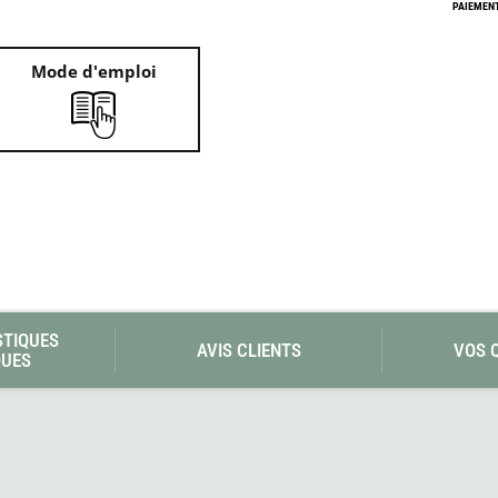
Les éditions La Belle Terre
PAIEMENT
Lesovik
LifeStraw
Mode d'emploi
s
Lifesystems
Grand Nord Grand Large
Lifeventure
Light My Fire
Lightload Towels
Lillsport
Liteway
Loksak
Lorpen
Lovi
Lowe Alpine
LuminAid
Lundhags
Luxe Outdoor
STIQUES
AVIS CLIENTS
VOS 
QUES