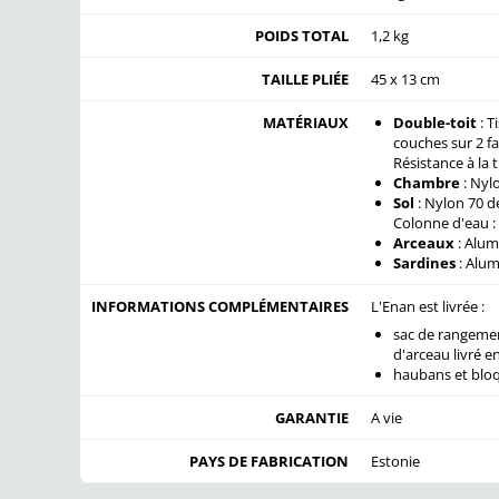
POIDS TOTAL
1,2 kg
TAILLE PLIÉE
45 x 13 cm
MATÉRIAUX
Double-toit
: T
couches sur 2 f
Résistance à la 
Chambre
: Nylo
Sol
: Nylon 70 d
Colonne d'eau :
Arceaux
: Alum
Sardines
: Alu
INFORMATIONS COMPLÉMENTAIRES
L'Enan est livrée :
sac de rangemen
d'arceau livré e
haubans et blo
GARANTIE
A vie
PAYS DE FABRICATION
Estonie