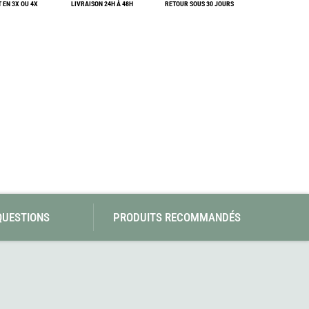
 EN 3X OU 4X
LIVRAISON 24H À 48H
SwissPiranha
RETOUR SOUS 30 JOURS
Wildseat
Swix
Winnerwell
Woolpower
X-Trace
Yaktrax
ZlideOn
QUESTIONS
PRODUITS RECOMMANDÉS