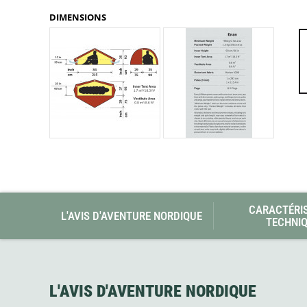
Glénat
DIMENSIONS
Gorilla Glue
Gossamer Gear
Grabber Outdoor
Granger's
Granite Gear
Gsi Outdoors
Gyldendal
CARACTÉRI
L'AVIS D'AVENTURE NORDIQUE
TECHNI
L'AVIS D'AVENTURE NORDIQUE