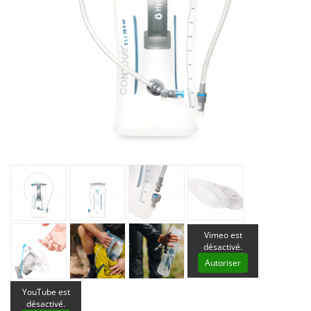
Vimeo est
désactivé.
Autoriser
YouTube est
désactivé.