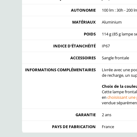
AUTONOMIE
100 lm : 30h - 200 lm
MATÉRIAUX
Aluminium
POIDS
114 g (85 g lampe s
INDICE D'ÉTANCHÉITÉ
IP67
ACCESSOIRES
Sangle frontale
INFORMATIONS COMPLÉMENTAIRES
Livrée avec une po
de recharge, un sup
Choix de la couleu
Cette lampe frontal
en
choisissant une
vendue séparémen
GARANTIE
2 ans
PAYS DE FABRICATION
France