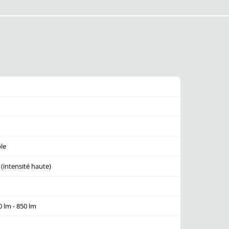
le
(intensité haute)
0 lm - 850 lm