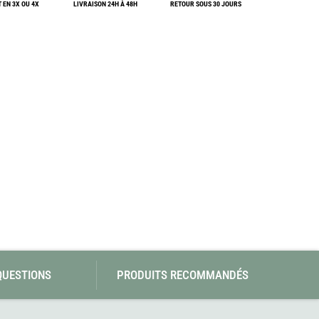
 EN 3X OU 4X
LIVRAISON 24H À 48H
SwissPiranha
RETOUR SOUS 30 JOURS
Wildseat
Swix
Winnerwell
Woolpower
X-Trace
Yaktrax
ZlideOn
QUESTIONS
PRODUITS RECOMMANDÉS