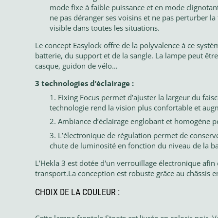
mode fixe à faible puissance et en mode clignotant
ne pas déranger ses voisins et ne pas perturber l
visible dans toutes les situations.
Le concept Easylock offre de la polyvalence à ce systè
batterie, du support et de la sangle. La lampe peut être
casque, guidon de vélo…
3 technologies d’éclairage :
Fixing Focus permet d’ajuster la largeur du fais
technologie rend la vision plus confortable et aug
Ambiance d’éclairage englobant et homogène perm
L’électronique de régulation permet de conserve
chute de luminosité en fonction du niveau de la ba
L’Hekla 3 est dotée d'un verrouillage électronique afin
transport.
La conception est robuste grâce au châssis 
CHOIX DE LA COULEUR :
Cette lampe frontale Stoots est livrée en coloris noir.