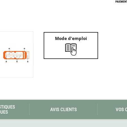
Les éditions La Belle Terre
PAIEMENT
Lesovik
LifeStraw
s
Lifesystems
Grand Nord Grand Large
Lifeventure
Light My Fire
Lightload Towels
Mode d'emploi
Lillsport
Liteway
Loksak
Lorpen
Lovi
Lowe Alpine
LuminAid
Lundhags
Luxe Outdoor
STIQUES
AVIS CLIENTS
VOS 
QUES