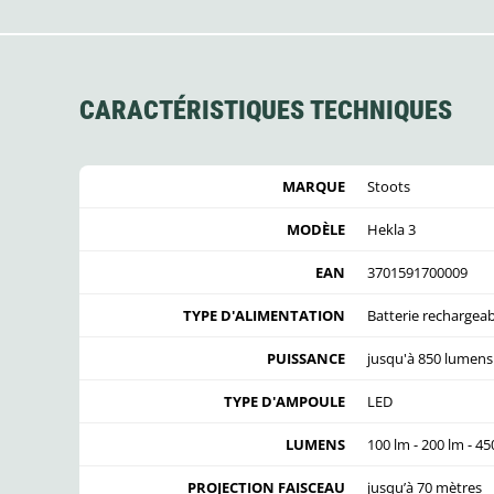
CARACTÉRISTIQUES TECHNIQUES
MARQUE
Stoots
MODÈLE
Hekla 3
EAN
3701591700009
TYPE D'ALIMENTATION
Batterie rechargeab
PUISSANCE
jusqu'à 850 lumens 
TYPE D'AMPOULE
LED
LUMENS
100 lm - 200 lm - 45
PROJECTION FAISCEAU
jusqu’à 70 mètres