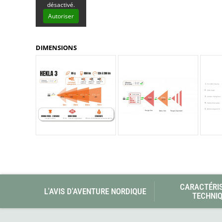
Glénat
désactivé.
Gorilla Glue
Autoriser
Gossamer Gear
Grabber Outdoor
DIMENSIONS
Granger's
Granite Gear
Gsi Outdoors
Gyldendal
CARACTÉRI
L'AVIS D'AVENTURE NORDIQUE
TECHNI