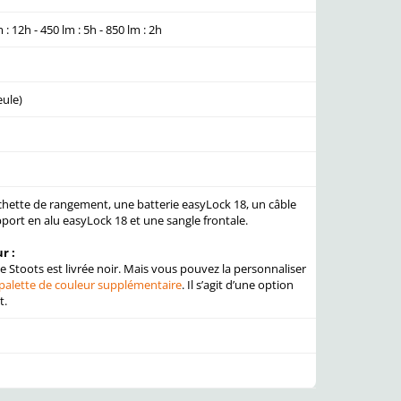
 : 12h - 450 lm : 5h - 850 lm : 2h
eule)
chette de rangement, une batterie easyLock 18, un câble
port en alu easyLock 18 et une sangle frontale.
r :
e Stoots est livrée noir. Mais vous pouvez la personnaliser
 palette de couleur supplémentaire
. Il s’agit d’une option
t.