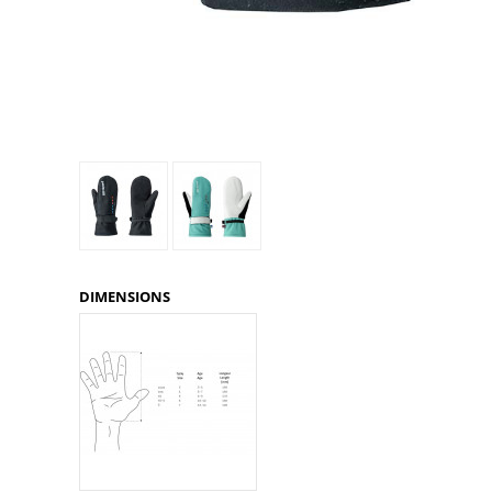
Glénat
Gorilla Glue
Gossamer Gear
Grabber Outdoor
Granger's
Granite Gear
Gsi Outdoors
Gyldendal
DIMENSIONS