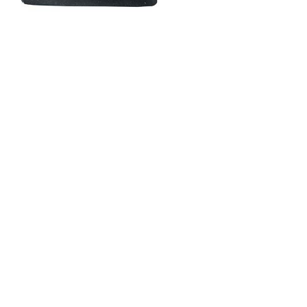
Les éditions La Belle Terre
Lesovik
LifeStraw
s
Lifesystems
Grand Nord Grand Large
Lifeventure
Light My Fire
Lightload Towels
Lillsport
Liteway
Loksak
Lorpen
Lovi
Lowe Alpine
LuminAid
Lundhags
Luxe Outdoor