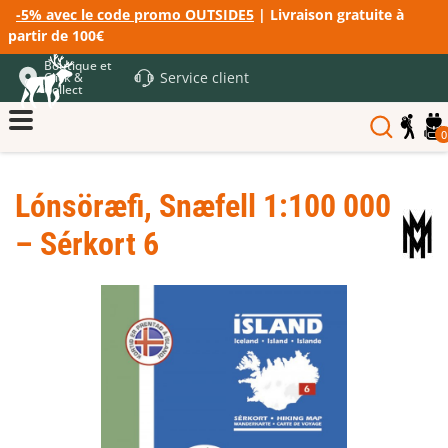
-5% avec le code promo OUTSIDE5
| Livraison gratuite à
partir de 100€
Boutique et
Service client
Click &
Collect
0
Lónsöræfi, Snæfell 1:100 000
– Sérkort 6