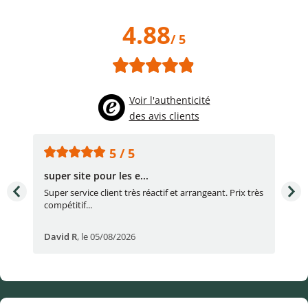
4.88
/ 5
Voir l'authenticité
des avis clients
5 / 5
super site pour les e...
Con
Super service client très réactif et arrangeant. Prix très
Con
compétitif...
réac
David R
,
le 05/08/2026
lau