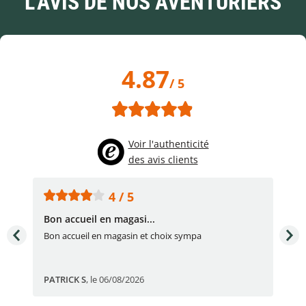
L'AVIS DE NOS AVENTURIERS
4.87
/ 5
Voir l'authenticité
des avis clients
4 / 5
Bon accueil en magasi...
Bon
Bon accueil en magasin et choix sympa
Bon
PATRICK S
,
le 06/08/2026
Eli