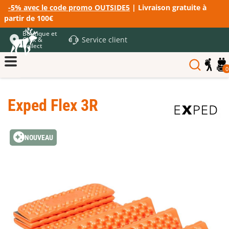
-5% avec le code promo OUTSIDE5
| Livraison gratuite à
partir de 100€
Boutique et
Service client
Click &
Collect
0
Exped Flex 3R
NOUVEAU