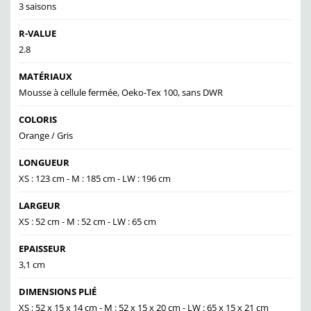
3 saisons
R-VALUE
2.8
MATÉRIAUX
Mousse à cellule fermée, Oeko-Tex 100, sans DWR
COLORIS
Orange / Gris
LONGUEUR
XS : 123 cm - M : 185 cm - LW : 196 cm
LARGEUR
XS : 52 cm - M : 52 cm - LW : 65 cm
EPAISSEUR
3,1 cm
DIMENSIONS PLIÉ
XS : 52 x 15 x 14 cm - M : 52 x 15 x 20 cm - LW : 65 x 15 x 21 cm