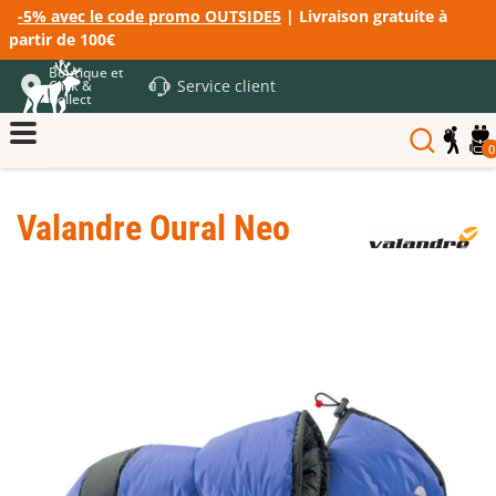
-5% avec le code promo OUTSIDE5
| Livraison gratuite à
partir de 100€
Boutique et
Service client
Click &
Collect
0
Valandre Oural Neo