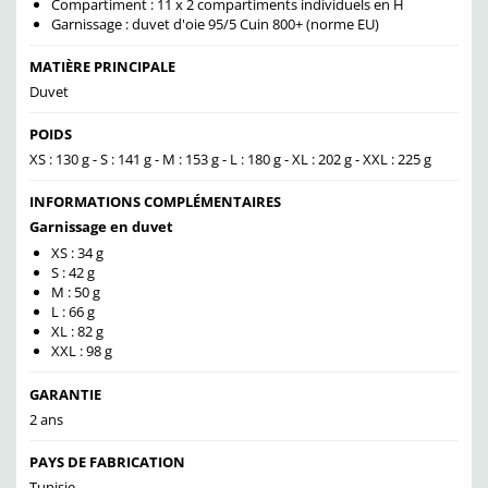
Compartiment : 11 x 2 compartiments individuels en H
Garnissage : duvet d'oie 95/5 Cuin 800+ (norme EU)
MATIÈRE PRINCIPALE
Duvet
POIDS
XS : 130 g - S : 141 g - M : 153 g - L : 180 g - XL : 202 g - XXL : 225 g
INFORMATIONS COMPLÉMENTAIRES
Garnissage en duvet
XS : 34 g
S : 42 g
M : 50 g
L : 66 g
XL : 82 g
XXL : 98 g
GARANTIE
2 ans
PAYS DE FABRICATION
Tunisie