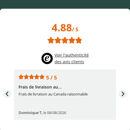
4.88
/ 5
Voir l'authenticité
des avis clients
5 / 5
Frais de livraison au...
To
très
Frais de livraison au Canada raisonnable
Arti
pert
Dominique T
,
le 08/08/2026
Ale