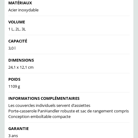
MATÉRIAUX
Acier inoxydable
VOLUME
1 L, 2L, 3L
CAPACITÉ
3,0 l
DIMENSIONS
24,1 x 12,1 cm
POIDS
1109 g
INFORMATIONS COMPLÉMENTAIRES
Les couvercles individuels servent d’assiettes
Porte-casserole PanHandler robuste et sac de rangement compris
Conception emboîtable compacte
GARANTIE
3 ans