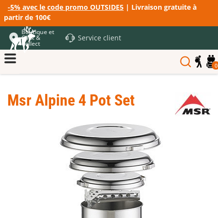
-5% avec le code promo OUTSIDE5
| Livraison gratuite à
partir de 100€
Boutique et
Service client
Click &
Collect
0
Msr Alpine 4 Pot Set