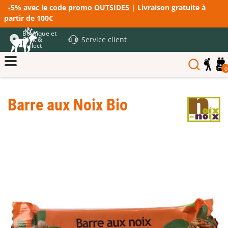
-5% avec le code promo OUTSIDE5
| Livraison gratuite à
partir de 100€
Boutique et
Service client
Click &
Collect
0
Barre aux Noix Bio