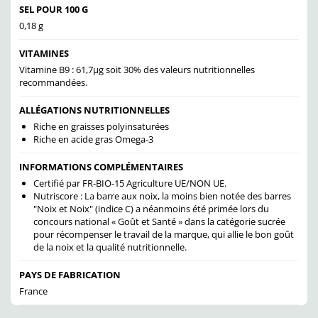
SEL POUR 100 G
0,18 g
VITAMINES
Vitamine B9 : 61,7
µg soit 30% des valeurs nutritionnelles
recommandées.
ALLÉGATIONS NUTRITIONNELLES
Riche en graisses polyinsaturées
Riche en acide gras Omega-3
INFORMATIONS COMPLÉMENTAIRES
Certifié par FR-BIO-15 Agriculture UE/NON UE.
Nutriscore :
La barre aux noix
, la moins bien notée des barres
"Noix et Noix" (indice C) a néanmoins été primée lors du
concours national « Goût et Santé » dans la catégorie sucrée
pour récompenser le travail de la marque, qui allie le bon goût
de la noix et la qualité nutritionnelle.
PAYS DE FABRICATION
France