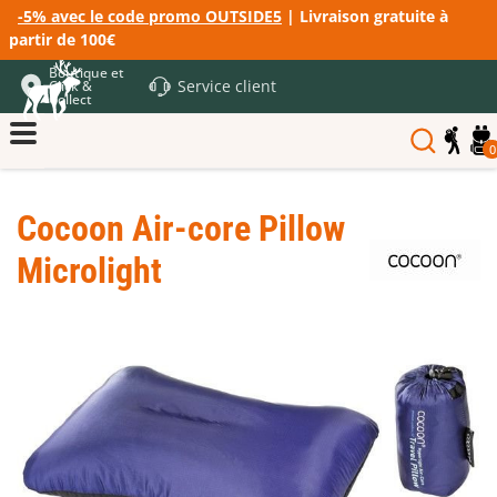
-5% avec le code promo OUTSIDE5
| Livraison gratuite à
partir de 100€
Boutique et
Service client
Click &
Collect
0
Cocoon Air-core Pillow
Microlight