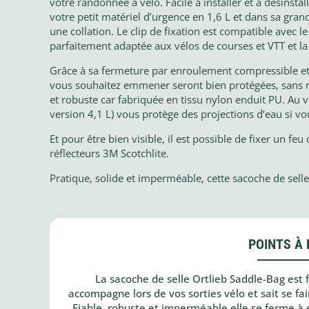
votre randonnée à vélo. Facile à installer et à désinstall
votre petit matériel d’urgence en 1,6 L et dans sa gra
une collation. Le clip de fixation est compatible avec l
parfaitement adaptée aux vélos de courses et VTT et la
Grâce à sa fermeture par enroulement compressible et l
vous souhaitez emmener seront bien protégées, sans ri
et robuste car fabriquée en tissu nylon enduit PU. Au 
version 4,1 L) vous protège des projections d’eau si v
Et pour être bien visible, il est possible de fixer un feu
réflecteurs 3M Scotchlite.
Pratique, solide et imperméable, cette sacoche de sell
POINTS À 
La sacoche de selle Ortlieb Saddle-Bag est fa
accompagne lors de vos sorties vélo et sait se fair
Fiable, robuste et imperméable elle se ferme à