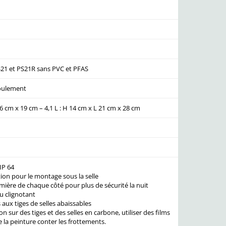
21 et PS21R sans PVC et PFAS
oulement
16 cm x 19 cm – 4,1 L : H 14 cm x L 21 cm x 28 cm
IP 64
tion pour le montage sous la selle
mière de chaque côté pour plus de sécurité la nuit
u clignotant
aux tiges de selles abaissables
ion sur des tiges et des selles en carbone, utiliser des films
 la peinture conter les frottements.