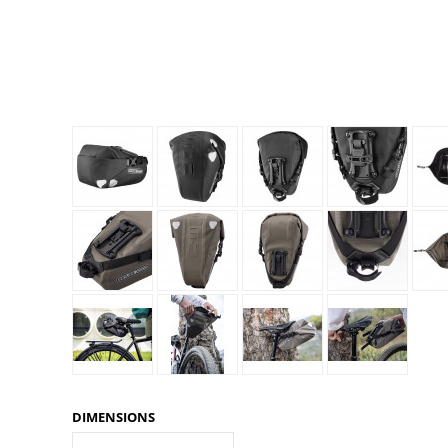
Glénat
Gorilla Glue
Gossamer Gear
Grabber Outdoor
Granger's
Granite Gear
Gsi Outdoors
Gyldendal
DIMENSIONS