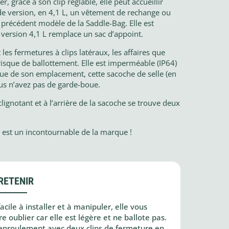
er, grâce à son clip réglable, elle peut accueillir
nde version, en 4,1 L, un vêtement de rechange ou
e précédent modèle de la Saddle-Bag. Elle est
 version 4,1 L remplace un sac d’appoint.
es fermetures à clips latéraux, les affaires que
sque de ballottement. Elle est imperméable (IP64)
vue de son emplacement, cette sacoche de selle (en
ous n’avez pas de garde-boue.
 clignotant et à l’arrière de la sacoche se trouve deux
e est un incontournable de la marque !
RETENIR
cile à installer et à manipuler, elle vous
e oublier car elle est légère et ne ballote pas.
 enroulement avec deux clips de fermeture en