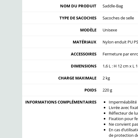
NOM DU PRODUIT
Saddle-Bag
TYPE DE SACOCHES
Sacoches de selle
MODÈLE
Unisexe
MATÉRIAUX
Nylon enduit PU PS
ACCESSOIRES
Fermeture par enr
DIMENSIONS
1,6 L : H 12 cm x L 
CHARGE MAXIMALE
2 kg
POIDS
220 g
INFORMATIONS COMPLÉMENTAIRES
Imperméabilité 
Livrée avec fixa
Réflecteur de lu
Fixation pour fe
Ne convient pas 
En cas d’utilisat
de protection de