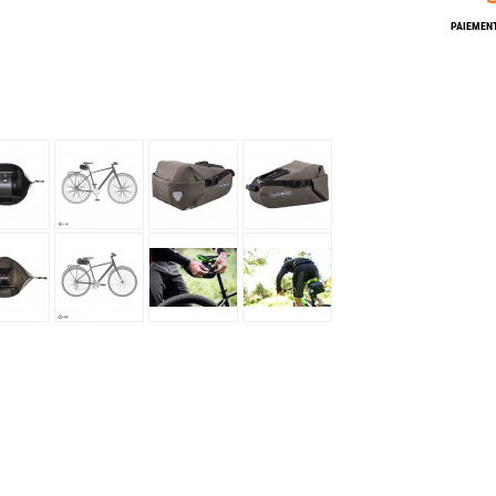
Les éditions La Belle Terre
PAIEMENT
Lesovik
LifeStraw
s
Lifesystems
Grand Nord Grand Large
Lifeventure
Light My Fire
Lightload Towels
Lillsport
Liteway
Loksak
Lorpen
Lovi
Lowe Alpine
LuminAid
Lundhags
Luxe Outdoor