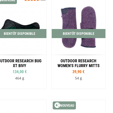
NOUVEAU
Bleu
Noir
XS
S
M
L
BIENTÔT DISPONIBLE
BIENTÔT DISPONIBLE
UTDOOR RESEARCH BUG
OUTDOOR RESEARCH
XT BIVY
WOMEN'S FLURRY MITTS
134,00 €
39,90 €
464 g
54 g
Tailles
S
M
L
NOUVEAU
Coloris