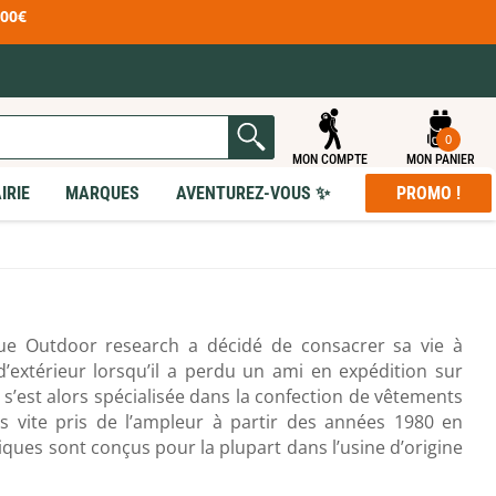
100€
0
MON COMPTE
MON PANIER
IRIE
MARQUES
AVENTUREZ-VOUS ✨
PROMO !
R - S
T - Z
ased
Rab
Tatonka
Ribz Front Pack
TB Outdoor
e
Rite in the Rain
Tear-Aid
orts
Rossignol
Teko
ue Outdoor research a décidé de consacrer sa vie à
Rossolis
Terra Nova
ECLAIRAGE
MOBILIER DE CAMPING
 RANDONNÉE
ET ACCESSOIRES
 ET ACCESSOIRES
EN & RÉPARATION
PEAUX DE PHOQUE
d’extérieur lorsqu’il a perdu un ami en expédition sur
t
Rother
The Brew Company
E
DUITS
PROMO
Lampes frontales
Sièges & Chaises
& Scies & Haches
onflables
'entretien Vêtements
doors
Rottefella
Therm-A-Rest
é s’est alors spécialisée dans la confection de vêtements
Lampes torches
Tables pliantes
tifonctions
utogonflants
'entretien Chaussures
Toutes nos promotions !
Lanternes de camping
Lits de camp
Rrat's
Thermos
 Pelles
mousse
Produits Seconde Main
 vite pris de l’ampleur à partir des années 1980 en
tanches
 gonflage
Sagamaps
Thermoworks
iques sont conçus pour la plupart dans l’usine d’origine
 & Porte-cartes
et coussins
enture
Salomon
TheTentLab
cessoires
t accessoires
dge
Savotta
Tick Twister
paration matelas
esearch
Sawyer
Ticket To The Moon