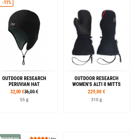
-11%
Coloris
Coloris
Gris
Marron
Noir
Gris
Noir
OUTDOOR RESEARCH
OUTDOOR RESEARCH
PERUVIAN HAT
WOMEN'S ALTI II MITTS
32,00 €
36,00 €
229,00 €
55 g
310 g
Tailles
Coloris
S
M
L
Noir
Rouge
Coloris
Tailles
1 Avis