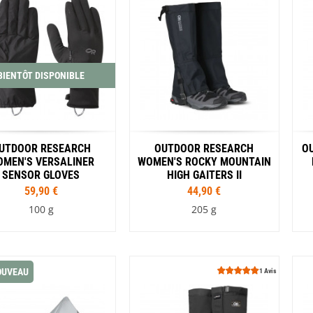
Noir
Noir
Rouge
BIENTÔT DISPONIBLE
UTDOOR RESEARCH
OUTDOOR RESEARCH
O
MEN'S VERSALINER
WOMEN'S ROCKY MOUNTAIN
SENSOR GLOVES
HIGH GAITERS II
59,90 €
44,90 €
100 g
205 g
Tailles
Tailles
S
M
L
S
M
L
OUVEAU
1 Avis
Coloris
Gris
Noir