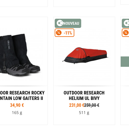
Les éditions La Belle Terre
Lesovik
LifeStraw
Tailles
Tailles
s
Lifesystems
S/M
L/XL
XS
S
M
L
XL
NOUVEAU
Grand Nord Grand Large
Lifeventure
Coloris
Coloris
Light My Fire
-11%
Lightload Towels
Gris
Marron
Noir
Noir
Lillsport
Liteway
Loksak
Lorpen
Lovi
Lowe Alpine
LuminAid
Lundhags
Luxe Outdoor
OOR RESEARCH ROCKY
OUTDOOR RESEARCH
TAIN LOW GAITERS II
HELIUM UL BIVY
34,90 €
231,00 €
259,00 €
165 g
511 g