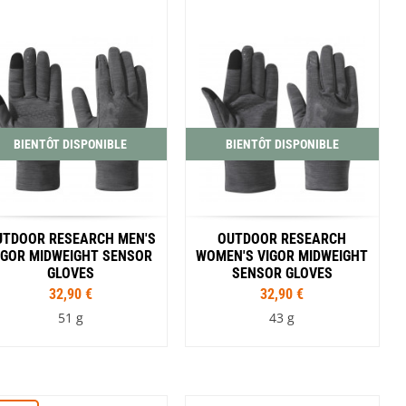
S
M
L
XL
S
M
L
Coloris
Coloris
Marron
Noir
Bleu
Noir
Rouge
BIENTÔT DISPONIBLE
BIENTÔT DISPONIBLE
UTDOOR RESEARCH MEN'S
OUTDOOR RESEARCH
IGOR MIDWEIGHT SENSOR
WOMEN'S VIGOR MIDWEIGHT
GLOVES
SENSOR GLOVES
32,90 €
32,90 €
51 g
43 g
Tailles
Tailles
S
M
L
XL
S
M
L