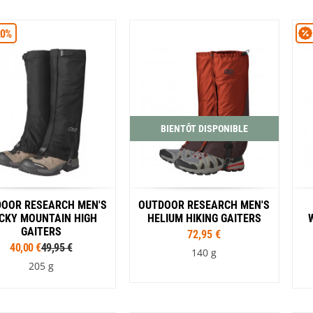
Tailles
Coloris
S
M
L
XL
Gris
Rouge
20%
Coloris
Gris
Noir
BIENTÔT DISPONIBLE
OOR RESEARCH MEN'S
OUTDOOR RESEARCH MEN'S
CKY MOUNTAIN HIGH
HELIUM HIKING GAITERS
GAITERS
72,95 €
40,00 €
49,95 €
140 g
205 g
Tailles
Tailles