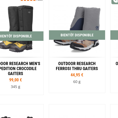
Coloris
Coloris
Noir
Noir
Violet
BIENTÔT DISPONIBLE
BIENTÔT DISPONIBLE
OOR RESEARCH MEN'S
OUTDOOR RESEARCH
O
PEDITION CROCODILE
FERROSI THRU GAITERS
GAITERS
44,95 €
99,00 €
60 g
345 g
Tailles
Tailles
S
M
L
XL
S
M
L
XL
Coloris
Coloris