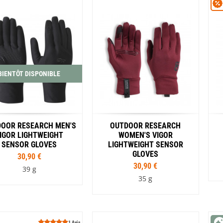
S
M
L
Coloris
Coloris
Gris
Marron
Bleu
Noir
BIENTÔT DISPONIBLE
OOR RESEARCH MEN'S
OUTDOOR RESEARCH
IGOR LIGHTWEIGHT
WOMEN'S VIGOR
SENSOR GLOVES
LIGHTWEIGHT SENSOR
GLOVES
30,90 €
30,90 €
39 g
35 g
Tailles
Tailles
S
M
L
XL
S
M
L
1 Avis