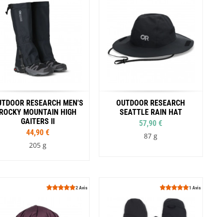
Violet
UTDOOR RESEARCH MEN'S
OUTDOOR RESEARCH
ROCKY MOUNTAIN HIGH
SEATTLE RAIN HAT
GAITERS II
57,90 €
44,90 €
87 g
205 g
Tailles
Tailles
S
M
L
XL
S
M
L
XL
2 Avis
1 Avis
Coloris
Coloris
Noir
Vert
Coyote
Noir