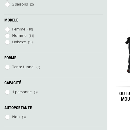
Glénat
3 saisons
Abris-Bivy
(2)
(4)
Gorilla Glue
Gossamer Gear
Grabber Outdoor
MODÈLE
Femme
(10)
Granger's
Homme
Granite Gear
(11)
Gsi Outdoors
Unisexe
(10)
Gyldendal
FORME
Tente tunnel
(3)
CAPACITÉ
1 personne
(3)
OUTD
MOUN
AUTOPORTANTE
Non
(3)