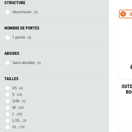
STRUCTURE
Aluminium
(3)
-
NOMBRE DE PORTES
1 porte
(3)
ABSIDES
Sans absides
(3)
TAILLES
OUTD
XS
(4)
RO
S
(29)
S/M
(3)
M
(29)
L
(29)
L/XL
(3)
XL
(18)