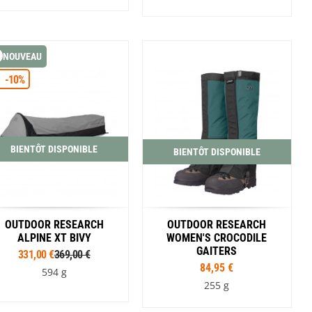
SwissPiranha
Wildseat
Swix
Winnerwell
Tailles
Woolpower
Tailles
X-Trace
XS
S
M
L
XL
S
M
L
NOUVEAU
Yaktrax
Coloris
Coloris
ZlideOn
-10%
Noir
Noir
BIENTÔT DISPONIBLE
BIENTÔT DISPONIBLE
OUTDOOR RESEARCH
OUTDOOR RESEARCH
ALPINE XT BIVY
WOMEN'S CROCODILE
GAITERS
331,00 €
369,00 €
84,95 €
594 g
255 g