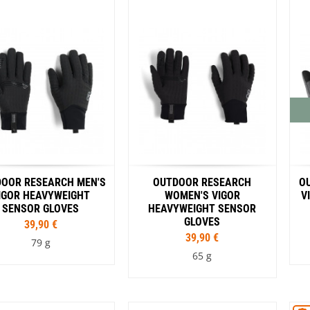
S
M
L
XL
XXL
S
M
L
XL
Coloris
Coloris
Bleu
Noir
Rouge
Marron
Noir
OOR RESEARCH MEN'S
OUTDOOR RESEARCH
O
IGOR HEAVYWEIGHT
WOMEN'S VIGOR
V
SENSOR GLOVES
HEAVYWEIGHT SENSOR
GLOVES
39,90 €
39,90 €
79 g
65 g
Tailles
Tailles
S
M
L
XL