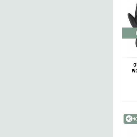
O
WO
N