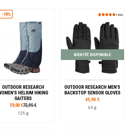
Coloris
Tailles
Gris
Rouge
-19%
S
M
L
1 Avis
Coloris
Noir
Vert
BIENTÔT DISPONIBLE
OUTDOOR RESEARCH
OUTDOOR RESEARCH MEN'S
WOMEN'S HELIUM HIKING
BACKSTOP SENSOR GLOVES
GAITERS
45,90 €
59,00 €
72,95 €
63 g
125 g
Tailles
Tailles