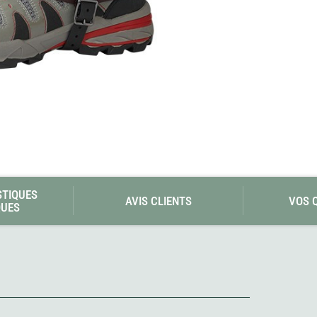
Les éditions La Belle Terre
Lesovik
LifeStraw
s
Lifesystems
Grand Nord Grand Large
Lifeventure
Light My Fire
Lightload Towels
Lillsport
Liteway
Loksak
Lorpen
Lovi
Lowe Alpine
LuminAid
STIQUES
Lundhags
AVIS CLIENTS
VOS 
QUES
Luxe Outdoor