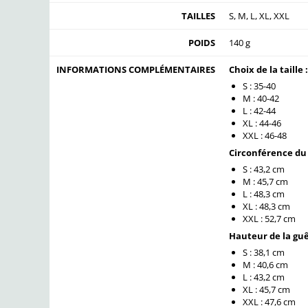
TAILLES
S, M, L, XL, XXL
POIDS
140 g
INFORMATIONS COMPLÉMENTAIRES
Choix de la taille :
S : 35-40
M : 40-42
L : 42-44
XL : 44-46
XXL : 46-48
Circonférence du 
S : 43,2 cm
M : 45,7 cm
L : 48,3 cm
XL : 48,3 cm
XXL : 52,7 cm
Hauteur de la guêt
S : 38,1 cm
M : 40,6 cm
L : 43,2 cm
XL : 45,7 cm
XXL : 47,6 cm