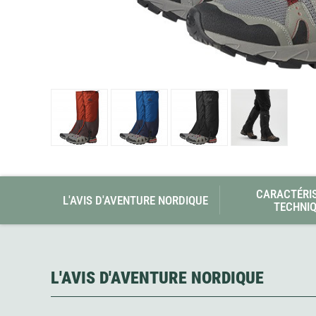
Glénat
Gorilla Glue
Gossamer Gear
Grabber Outdoor
Granger's
Granite Gear
Gsi Outdoors
Gyldendal
CARACTÉRI
L'AVIS D'AVENTURE NORDIQUE
TECHNI
L'AVIS D'AVENTURE NORDIQUE