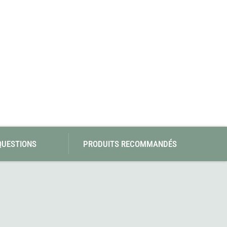
SwissPiranha
Wildseat
Swix
Winnerwell
Woolpower
X-Trace
Yaktrax
ZlideOn
QUESTIONS
PRODUITS RECOMMANDÉS