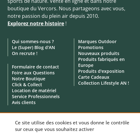
sports de nature. Vente en ligne et dans notre
boutique du Vercors. Nous partageons avec vous,
notre passion du plein air depuis 2010.
Explorez notre histoire
!
Qui sommes-nous ?
Marques Outdoor
Le (Super) Blog d'AN
Promotions
On recrute !
Nouveaux produits
Produits fabriqués en
Europe
Formulaire de contact
Produits d'exposition
Foire aux Questions
Carte Cadeaux
Notre Boutique
Collection Lifestyle AN !
Click & Collect
Location de matériel
Service Professionnels
Avis clients
Ce site utilise des cookies et vous donne le contrôle
sur ceux que vous souhaitez activer
© 2010 - 2026 - Aventure Nordique -
Mentions légales
-
CGV
-