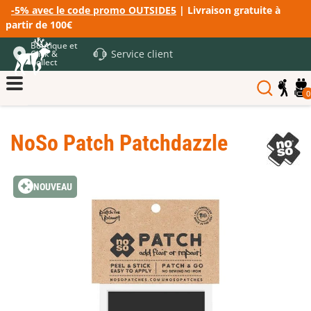
-5% avec le code promo OUTSIDE5
| Livraison gratuite à
partir de 100€
Boutique et
Service client
Click &
Collect
0
NoSo Patch Patchdazzle
NOUVEAU