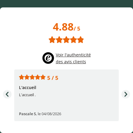
4.88
/ 5
Voir l'authenticité
des avis clients
5 / 5
L'accueil
Sup
L'accueil .
Sup
Pascale S
,
le 04/08/2026
San