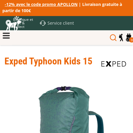
-12% avec le code promo APOLLON
| Livraison gratuite à
partir de 100€
Boutique et
Service client
Click &
Collect
0
Exped Typhoon Kids 15