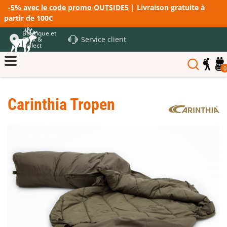
-5% avec le code promo OUTSIDE5
| Livraison gratuite à
partir de 100€
Boutique et
Service client
Click &
Collect
0
Carinthia Tropen