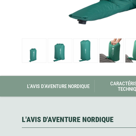
Glénat
Gorilla Glue
Gossamer Gear
Grabber Outdoor
Granger's
Granite Gear
Gsi Outdoors
Gyldendal
CARACTÉRI
L'AVIS D'AVENTURE NORDIQUE
TECHNI
L'AVIS D'AVENTURE NORDIQUE