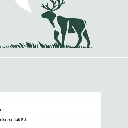
g
eniers enduit PU