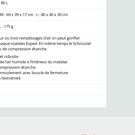
: 80 L
 M : 69 x 39 x 17 cm - L : 80 x 40 x 30 cm
L : 175 g
 ou trois remplissages d’air on peut gonfler
haque matelas Exped. En même temps le Schnozzel
c de compression étanche.
et robuste
de l’air humide à l’intérieur du matelas
compression étanche
enroulement avec boucle de fermeture
 l’extrémité