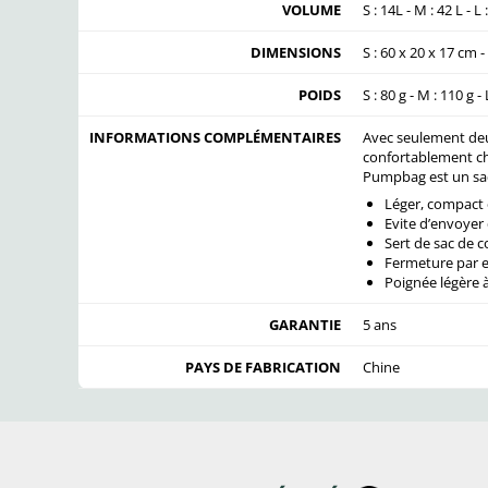
VOLUME
S : 14L - M : 42 L - L 
DIMENSIONS
S : 60 x 20 x 17 cm -
POIDS
S : 80 g - M : 110 g - 
INFORMATIONS COMPLÉMENTAIRES
Avec seulement deux
confortablement c
Pumpbag est un sa
Léger, compact 
Evite d’envoyer 
Sert de sac de 
Fermeture par 
Poignée légère à
GARANTIE
5 ans
PAYS DE FABRICATION
Chine