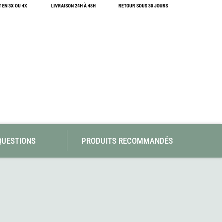
SwissPiranha
Wildseat
 EN 3X OU 4X
LIVRAISON 24H À 48H
RETOUR SOUS 30 JOURS
Swix
Winnerwell
Woolpower
X-Trace
Yaktrax
ZlideOn
QUESTIONS
PRODUITS RECOMMANDÉS