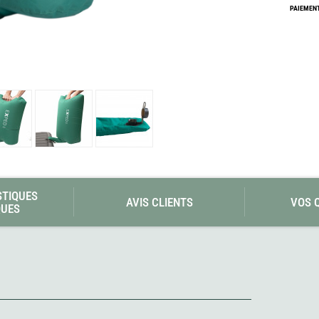
Les éditions La Belle Terre
PAIEMENT
Lesovik
LifeStraw
s
Lifesystems
Grand Nord Grand Large
Lifeventure
Light My Fire
Lightload Towels
Lillsport
Liteway
Loksak
Lorpen
Lovi
Lowe Alpine
LuminAid
STIQUES
Lundhags
AVIS CLIENTS
VOS 
QUES
Luxe Outdoor