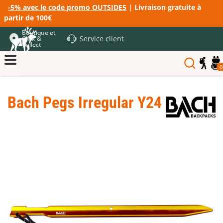
-5% avec le code promo OUTSIDE5
| Livraison gratuite à
partir de 100€
Boutique et
Service client
Click &
Collect
0
Bach Pegs Irregular Y24