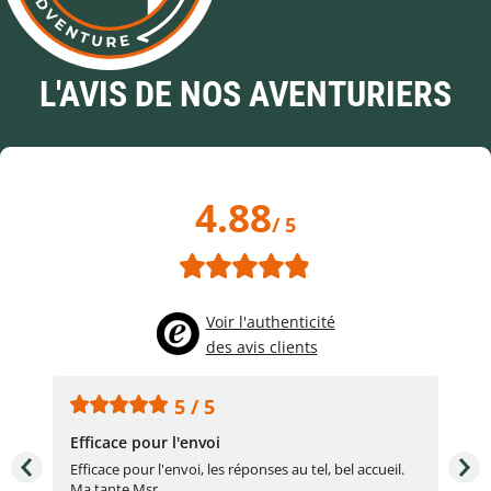
L'AVIS DE NOS AVENTURIERS
4.88
/ 5
Voir l'authenticité
des avis clients
5 / 5
Efficace pour l'envoi
Une
e
Efficace pour l'envoi, les réponses au tel, bel accueil.
Une
Ma tante Msr ...
par