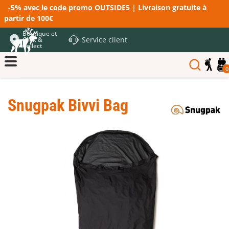
-5% avec le code promo OUTSIDE5
| Livraison gratuite à
partir de 100€
Boutique et
Service client
Click &
Collect
0
Snugpak Bivvi Bag