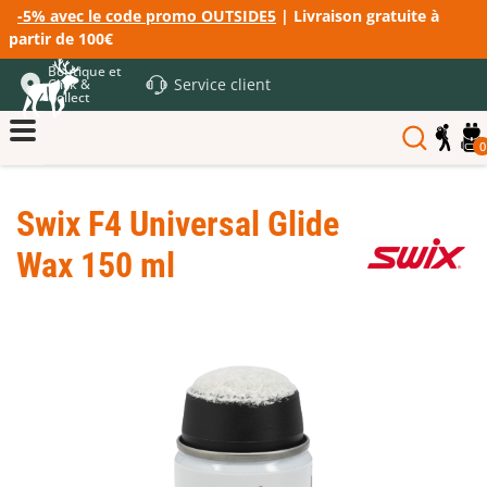
-5% avec le code promo OUTSIDE5
| Livraison gratuite à
partir de 100€
Boutique et
Service client
Click &
Collect
0
Swix F4 Universal Glide
Wax 150 ml