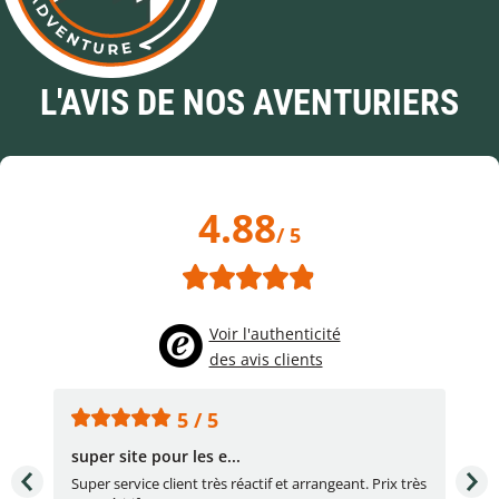
L'AVIS DE NOS AVENTURIERS
4.88
/ 5
Voir l'authenticité
des avis clients
5 / 5
super site pour les e...
Con
Super service client très réactif et arrangeant. Prix très
Con