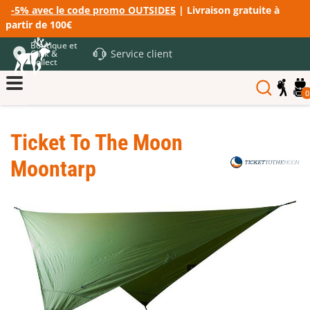
-5% avec le code promo OUTSIDE5
| Livraison gratuite à
partir de 100€
Boutique et
Service client
Click &
Collect
0
Ticket To The Moon
Moontarp