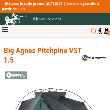
-5% avec le code promo OUTSIDE5
| Livraison gratuite à
partir de 100€
Boutique et
Service client
Click &
Collect
0
Big Agnes Pitchpine VST
1.5
NOUVEAU