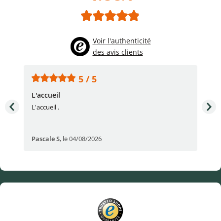
Voir l'authenticité
des avis clients
5 / 5
L'accueil
Sup
L'accueil .
Sup
Pascale S
,
le 04/08/2026
San