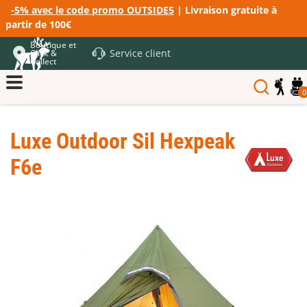
-5% avec le code promo OUTSIDE5
| Livraison gratuite à
partir de 100€
Boutique et
Service client
Click &
Collect
0
Luxe Outdoor Sil Hexpeak
F6e