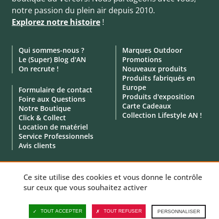
notre passion du plein air depuis 2010.
Explorez notre histoire
!
Qui sommes-nous ?
Marques Outdoor
Le (Super) Blog d'AN
Promotions
On recrute !
Nouveaux produits
Produits fabriqués en
Europe
Formulaire de contact
Produits d'exposition
Foire aux Questions
Carte Cadeaux
Notre Boutique
Collection Lifestyle AN !
Click & Collect
Location de matériel
Service Professionnels
Avis clients
Ce site utilise des cookies et vous donne le contrôle
sur ceux que vous souhaitez activer
© 2010 - 2026 - Aventure Nordique -
Mentions légales
-
CGV
-
Données personnelles
-
Politique de cookies
-
Gérer vos cookies
TOUT ACCEPTER
TOUT REFUSER
PERSONNALISER