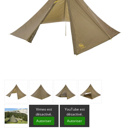
Vimeo est
YouTube est
désactivé.
désactivé.
Autoriser
Autoriser