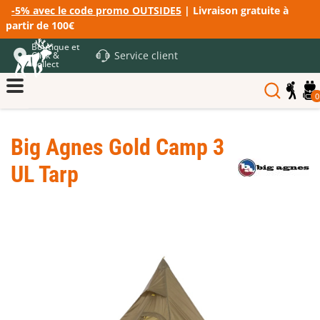
-5% avec le code promo OUTSIDE5
| Livraison gratuite à
partir de 100€
Boutique et
Service client
Click &
Collect
0
Big Agnes Gold Camp 3
UL Tarp