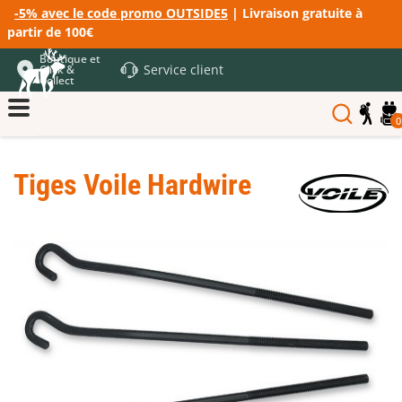
-5% avec le code promo OUTSIDE5
| Livraison gratuite à
partir de 100€
Boutique et
Service client
Click &
Collect
0
Tiges Voile Hardwire