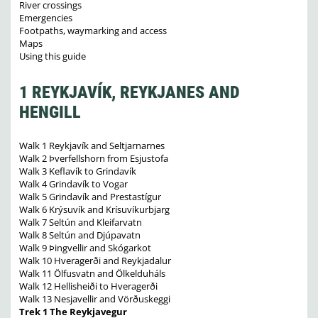
River crossings
Emergencies
Footpaths, waymarking and access
Maps
Using this guide
1 REYKJAVÍK, REYKJANES AND
HENGILL
Walk 1 Reykjavík and Seltjarnarnes
Walk 2 Þverfellshorn from Esjustofa
Walk 3 Keflavík to Grindavík
Walk 4 Grindavík to Vogar
Walk 5 Grindavík and Prestastígur
Walk 6 Krýsuvík and Krísuvíkurbjarg
Walk 7 Seltún and Kleifarvatn
Walk 8 Seltún and Djúpavatn
Walk 9 Þingvellir and Skógarkot
Walk 10 Hveragerði and Reykjadalur
Walk 11 Ölfusvatn and Ölkelduháls
Walk 12 Hellisheiði to Hveragerði
Walk 13 Nesjavellir and Vörðuskeggi
Trek 1 The Reykjavegur