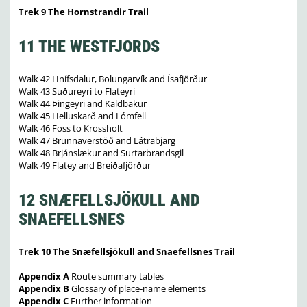
Trek 9 The Hornstrandir Trail
11 THE WESTFJORDS
Walk 42 Hnífsdalur, Bolungarvík and Ísafjörður
Walk 43 Suðureyri to Flateyri
Walk 44 Þingeyri and Kaldbakur
Walk 45 Helluskarð and Lómfell
Walk 46 Foss to Krossholt
Walk 47 Brunnaverstöð and Látrabjarg
Walk 48 Brjánslækur and Surtarbrandsgil
Walk 49 Flatey and Breiðafjörður
12 SNÆFELLSJÖKULL AND
SNAEFELLSNES
Trek 10 The Snæfellsjökull and Snaefellsnes Trail
Appendix A
Route summary tables
Appendix B
Glossary of place-name elements
Appendix C
Further information