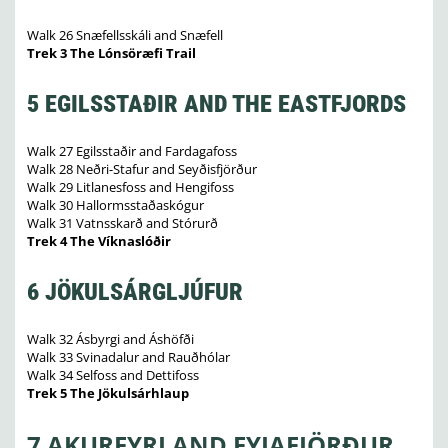
Walk 26 Snæfellsskáli and Snæfell
Trek 3 The Lónsöræfi Trail
5 EGILSSTAÐIR AND THE EASTFJORDS
Walk 27 Egilsstaðir and Fardagafoss
Walk 28 Neðri-Stafur and Seyðisfjörður
Walk 29 Litlanesfoss and Hengifoss
Walk 30 Hallormsstaðaskógur
Walk 31 Vatnsskarð and Stórurð
Trek 4 The Víknaslóðir
6 JÖKULSÁRGLJÚFUR
Walk 32 Ásbyrgi and Áshöfði
Walk 33 Svinadalur and Rauðhólar
Walk 34 Selfoss and Dettifoss
Trek 5 The Jökulsárhlaup
7 AKUREYRI AND EYJAFJÖRÐUR