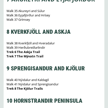
Walk 35 Akureyri and Súlur
Walk 36 Eyjafjörður and Hrísey
Walk 37 Grímsey
8 KVERKFJÖLL AND ASKJA
Walk 38 Kverkfjöll and Hveradalur
Walk 39 Herðubreiðarlindir
Trek 6 The Askja Trail
Trek 7 The Mývatn Trail
9 SPRENGISANDUR AND KJÖLUR
Walk 40 Nýidalur and Kaldagil
Walk 41 Nýidalur and Sprengisandur
Trek 8 The Kjölur Trails
10 HORNSTRANDIR PENINSULA