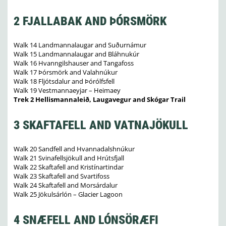
2 FJALLABAK AND ÞÓRSMÖRK
Walk 14 Landmannalaugar and Suðurnámur
Walk 15 Landmannalaugar and Bláhnukúr
Walk 16 Hvanngilshauser and Tangafoss
Walk 17 Þórsmörk and Valahnúkur
Walk 18 Fljótsdalur and Þórólfsfell
Walk 19 Vestmannaeyjar – Heimaey
Trek 2 Hellismannaleið, Laugavegur and Skógar Trail
3 SKAFTAFELL AND VATNAJÖKULL
Walk 20 Sandfell and Hvannadalshnúkur
Walk 21 Svinafellsjökull and Hrútsfjall
Walk 22 Skaftafell and Kristínartindar
Walk 23 Skaftafell and Svartifoss
Walk 24 Skaftafell and Morsárdalur
Walk 25 Jökulsárlón – Glacier Lagoon
4 SNÆFELL AND LÓNSÖRÆFI