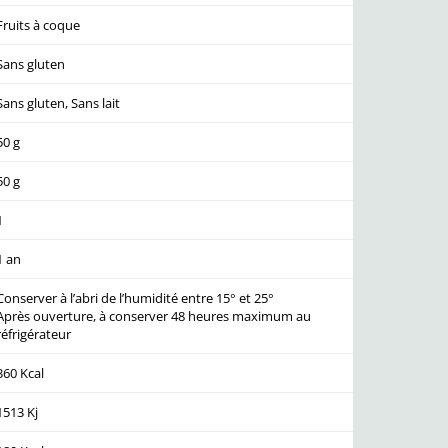
Fruits à coque
Sans gluten
Sans gluten, Sans lait
50 g
50 g
1
1 an
Conserver à l’abri de l’humidité entre 15° et 25°
Après ouverture, à conserver 48 heures maximum au
réfrigérateur
360 Kcal
1513 Kj