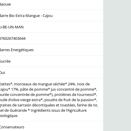
Baouw
Barre Bio Extra Mangue - Cajou
U-BE-UN-MAN
3760267403644
Barres Energétiques
Sucrée
Oui
Dattes*, morceaux de mangue séchée* 24%, noix de
cajou* 17%, pâte de pomme* jus concentré de pomme*,
purée concentrée de pomme*), protéines de tournesol*,
huile d’olive vierge extra*, poudre de fruit de la passion*,
graines de sarrasin décortiquées et toastées, farine de riz,
sel de Guérande * Ingrédients issus de l’Agriculture
biologique.
Conservateurs