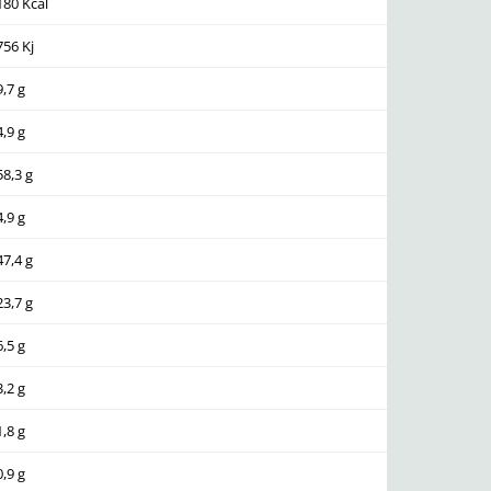
180 Kcal
756 Kj
9,7 g
4,9 g
58,3 g
4,9 g
47,4 g
23,7 g
6,5 g
3,2 g
1,8 g
0,9 g