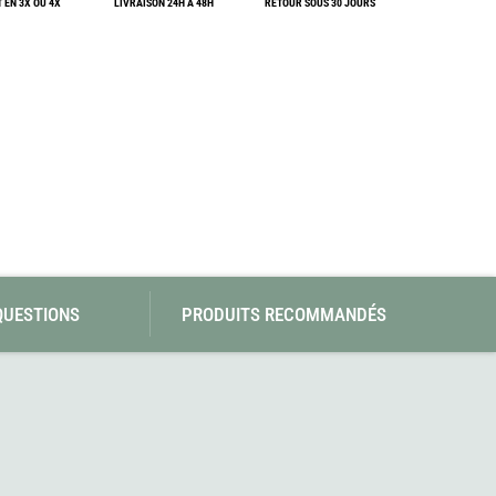
 EN 3X OU 4X
LIVRAISON 24H À 48H
RETOUR SOUS 30 JOURS
SwissPiranha
Wildseat
Swix
Winnerwell
Woolpower
X-Trace
Yaktrax
ZlideOn
QUESTIONS
PRODUITS RECOMMANDÉS