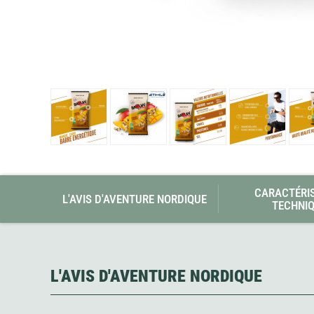
Glénat
Gorilla Glue
Gossamer Gear
Grabber Outdoor
Granger's
Granite Gear
Gsi Outdoors
Gyldendal
CARACTÉRI
L'AVIS D'AVENTURE NORDIQUE
TECHNI
L'AVIS D'AVENTURE NORDIQUE