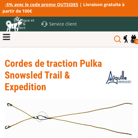
-5% avec le code promo OUTSIDE5
| Livraison gratuite à
partir de 100€
Boutique et
Service client
Click &
Collect
0
Cordes de traction Pulka
Snowsled Trail &
Expedition