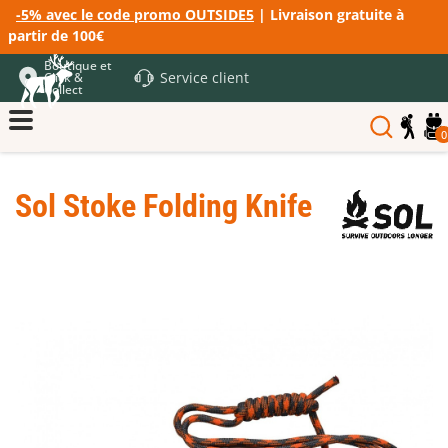
-5% avec le code promo OUTSIDE5
| Livraison gratuite à
partir de 100€
Boutique et
Service client
Click &
Collect
0
Sol Stoke Folding Knife