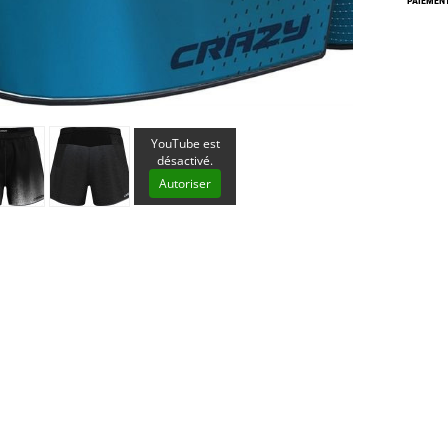
PAIEMENT
Les éditions La Belle Terre
Lesovik
LifeStraw
s
Lifesystems
Grand Nord Grand Large
Lifeventure
Light My Fire
Lightload Towels
Lillsport
YouTube est
Liteway
désactivé.
Loksak
Autoriser
Lorpen
Lovi
Lowe Alpine
LuminAid
Lundhags
Luxe Outdoor