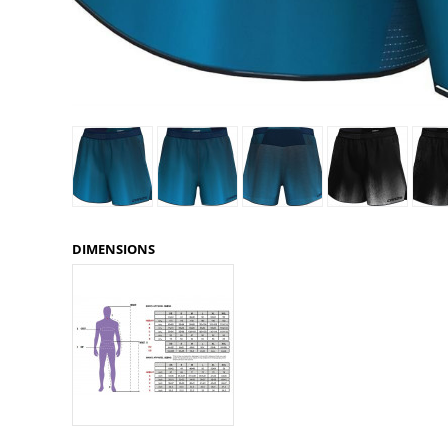
Glénat
Gorilla Glue
Gossamer Gear
Grabber Outdoor
Granger's
Granite Gear
Gsi Outdoors
Gyldendal
DIMENSIONS