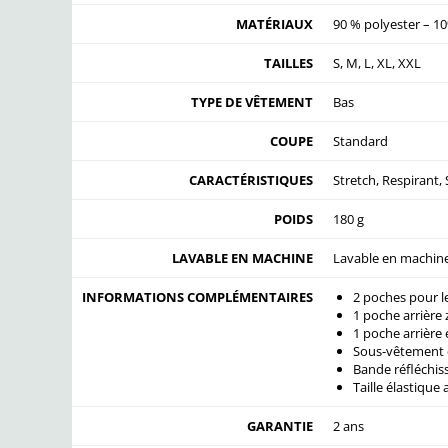
MATÉRIAUX
90 % polyester – 1
TAILLES
S, M, L, XL, XXL
TYPE DE VÊTEMENT
Bas
COUPE
Standard
CARACTÉRISTIQUES
Stretch, Respirant,
POIDS
180 g
LAVABLE EN MACHINE
Lavable en machine 
INFORMATIONS COMPLÉMENTAIRES
2 poches pour l
1 poche arrière 
1 poche arrière e
Sous-vêtement 
Bande réfléchis
Taille élastique
GARANTIE
2 ans