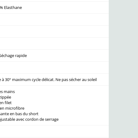
0% Elasthane
 Séchage rapide
à 30° maximum cycle délicat. Ne pas sécher au soleil
es mains
zippée
n filet
en microfibre
sante en bas du short
 ajustable avec cordon de serrage