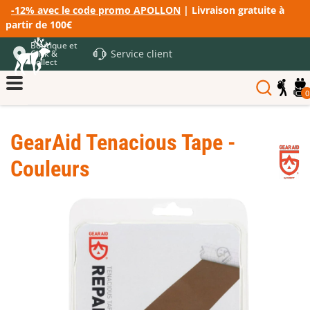
-12% avec le code promo APOLLON
| Livraison gratuite à
partir de 100€
Boutique et
Service client
Click &
Collect
0
GearAid Tenacious Tape -
Couleurs