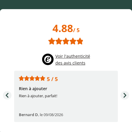
4.88
/ 5
Voir l'authenticité
des avis clients
5 / 5
Rien à ajouter
Acc
Rien à ajouter, parfait!
Acc
Bernard D
,
le 09/08/2026
Fré