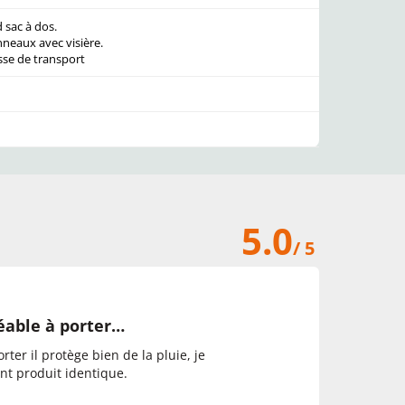
 sac à dos.
neaux avec visière.
sse de transport
5.0
/ 5
réable à porter…
rter il protège bien de la pluie, je
ent produit identique.