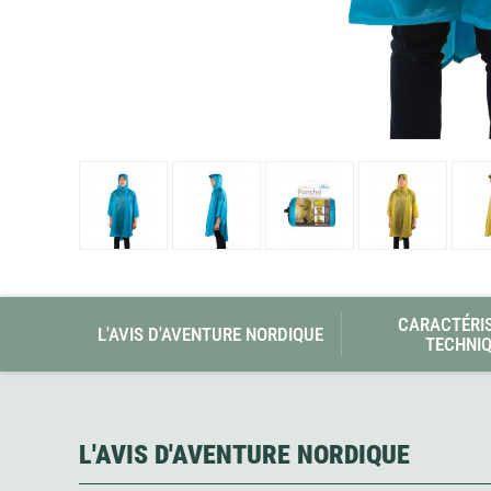
Glénat
Gorilla Glue
Gossamer Gear
Grabber Outdoor
Granger's
Granite Gear
Gsi Outdoors
Gyldendal
CARACTÉRI
L'AVIS D'AVENTURE NORDIQUE
TECHNI
L'AVIS D'AVENTURE NORDIQUE