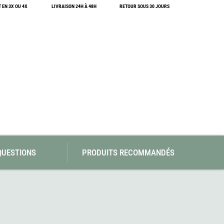
SwissPiranha
Wildseat
 EN 3X OU 4X
LIVRAISON 24H À 48H
RETOUR SOUS 30 JOURS
Swix
Winnerwell
Woolpower
X-Trace
Yaktrax
ZlideOn
QUESTIONS
PRODUITS RECOMMANDÉS