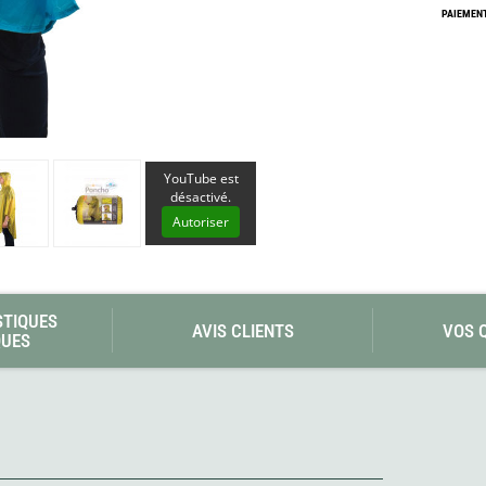
Les éditions La Belle Terre
PAIEMENT
Lesovik
LifeStraw
s
Lifesystems
Grand Nord Grand Large
Lifeventure
Light My Fire
Lightload Towels
Lillsport
Liteway
YouTube est
Loksak
désactivé.
Lorpen
Autoriser
Lovi
Lowe Alpine
LuminAid
Lundhags
Luxe Outdoor
STIQUES
AVIS CLIENTS
VOS 
QUES