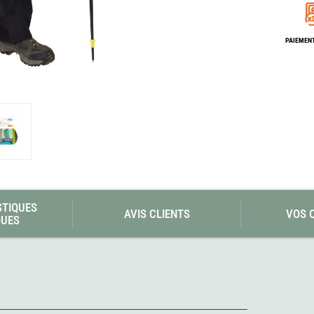
Les éditions La Belle Terre
Lesovik
LifeStraw
PAIEMENT
s
Lifesystems
Grand Nord Grand Large
Lifeventure
Light My Fire
Lightload Towels
Lillsport
Liteway
Loksak
Lorpen
Lovi
Lowe Alpine
LuminAid
Lundhags
Luxe Outdoor
STIQUES
AVIS CLIENTS
VOS 
QUES