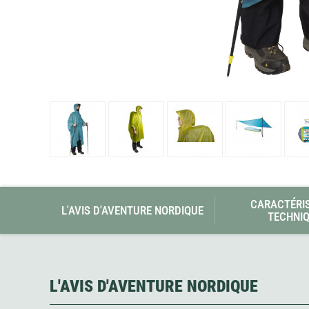
Glénat
Gorilla Glue
Gossamer Gear
Grabber Outdoor
Granger's
Granite Gear
Gsi Outdoors
Gyldendal
CARACTÉRI
L'AVIS D'AVENTURE NORDIQUE
TECHNI
L'AVIS D'AVENTURE NORDIQUE