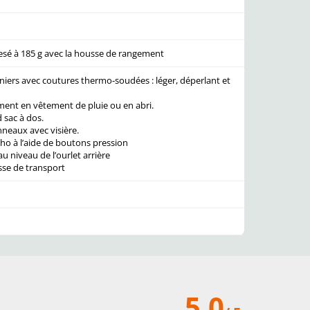
Pesé à 185 g avec la housse de rangement
deniers avec coutures thermo-soudées : léger, déperlant et
ment en vêtement de pluie ou en abri.
 sac à dos.
neaux avec visière.
o à l’aide de boutons pression
u niveau de l’ourlet arrière
sse de transport
5.0