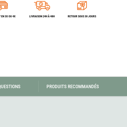
SwissPiranha
Wildseat
Swix
Winnerwell
Woolpower
 EN 3X OU 4X
LIVRAISON 24H À 48H
RETOUR SOUS 30 JOURS
X-Trace
Yaktrax
ZlideOn
QUESTIONS
PRODUITS RECOMMANDÉS