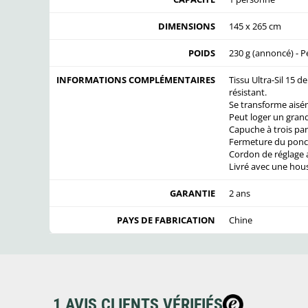
DIMENSIONS
145 x 265 cm
POIDS
230 g (annoncé) - 
INFORMATIONS COMPLÉMENTAIRES
Tissu Ultra-Sil 15 
résistant.
Se transforme aisé
Peut loger un grand
Capuche à trois pan
Fermeture du ponch
Cordon de réglage a
Livré avec une hou
GARANTIE
2 ans
PAYS DE FABRICATION
Chine
1 AVIS CLIENTS VÉRIFIÉS