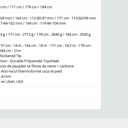
4 cm / 171 cm / 178 cm / 184 cm
8-94 mm / 164 cm : 112-80-97 mm / 171 cm : 115/82/99 mm
117-84-102 mm / 184 cm : 119-86-104 mm
3 g / 171 cm : 2713 g / 178 cm : 2840 g / 184 cm : 2930 g
57 cm : 14 m - 164 cm : 18 m - 171 cm : 18,5 m - 178 cm :
 184 cm : 21m
Rockered Tip
tion :
Durable Polyamide Topsheet
bois
de peuplier
et fibres de verre + carbone
: Anti-recul thermoformé sous le pied
 1,8 mm
 en Utah, USA