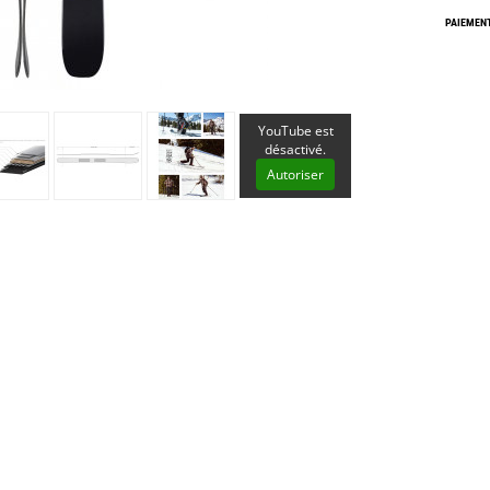
Les éditions La Belle Terre
PAIEMENT
Lesovik
LifeStraw
s
Lifesystems
Grand Nord Grand Large
Lifeventure
Light My Fire
YouTube est
Lightload Towels
désactivé.
Lillsport
Autoriser
Liteway
Loksak
Lorpen
Lovi
Lowe Alpine
LuminAid
Lundhags
Luxe Outdoor