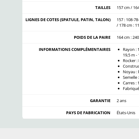
TAILLES
157 cm / 16
LIGNES DE COTES (SPATULE, PATIN, TALON)
157 : 108-7
/ 178 cm : 
POIDS DE LA PAIRE
164 cm : 240
INFORMATIONS COMPLÉMENTAIRES
Rayon : 1
19,5 m -
Rocker :
Construc
Noyau : 
Semelle 
Carres :
Fabriqué
GARANTIE
2 ans
PAYS DE FABRICATION
États-Unis