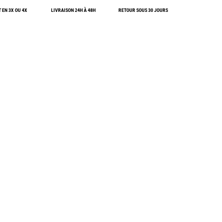
SwissPiranha
Wildseat
 EN 3X OU 4X
LIVRAISON 24H À 48H
RETOUR SOUS 30 JOURS
Swix
Winnerwell
Woolpower
X-Trace
Yaktrax
ZlideOn