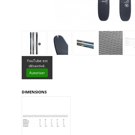
Glénat
Gorilla Glue
Gossamer Gear
Grabber Outdoor
Granger's
Granite Gear
Gsi Outdoors
Gyldendal
YouTube est
désactivé.
Autoriser
DIMENSIONS