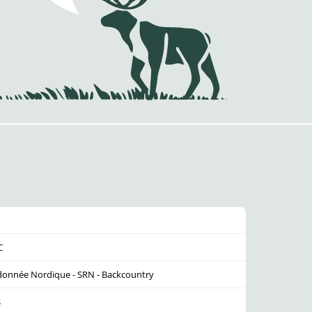
C
donnée Nordique - SRN - Backcountry
s