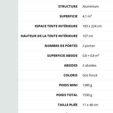
STRUCTURE
Aluminium
SUPERFICIE
4,1 m²
ESPACE TENTE INTÉRIEURE
183 x 224 cm
HAUTEUR DE LA TENTE INTÉRIEURE
107 cm
NOMBRE DE PORTES
2 portes
SUPERFICIE ABSIDE
0,8 + 0,8 m²
ABSIDES
2 absides
COLORIS
Gris foncé
POIDS MINI
1380 g
POIDS TOTAL
1530 g
TAILLE PLIÉE
11 x 48 cm