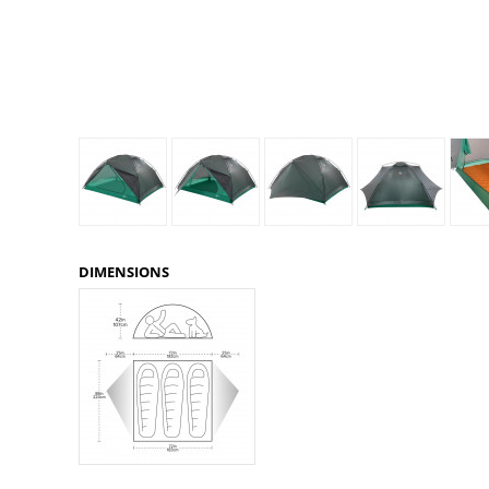
Glénat
Gorilla Glue
Gossamer Gear
Grabber Outdoor
Granger's
Granite Gear
Gsi Outdoors
Gyldendal
DIMENSIONS