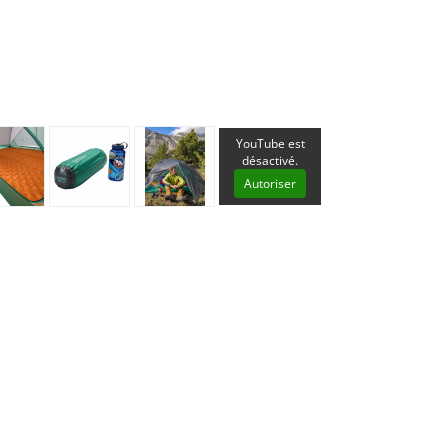
Les éditions La Belle Terre
Lesovik
LifeStraw
s
Lifesystems
Grand Nord Grand Large
Lifeventure
Light My Fire
Lightload Towels
Lillsport
YouTube est
Liteway
désactivé.
Loksak
Autoriser
Lorpen
Lovi
Lowe Alpine
LuminAid
Lundhags
Luxe Outdoor