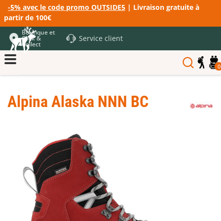
-5% avec le code promo OUTSIDE5
| Livraison gratuite à
partir de 100€
Boutique et
Service client
Click &
Collect
0
Alpina Alaska NNN BC