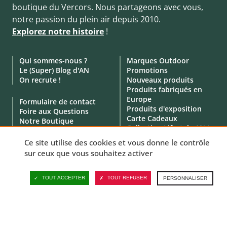
boutique du Vercors. Nous partageons avec vous,
notre passion du plein air depuis 2010.
Explorez notre histoire
!
Qui sommes-nous ?
Marques Outdoor
Le (Super) Blog d'AN
Promotions
On recrute !
Nouveaux produits
Produits fabriqués en
Europe
Formulaire de contact
Produits d'exposition
Foire aux Questions
Carte Cadeaux
Notre Boutique
Collection Lifestyle AN !
Click & Collect
Location de matériel
Ce site utilise des cookies et vous donne le contrôle
Service Professionnels
sur ceux que vous souhaitez activer
Avis clients
TOUT ACCEPTER
TOUT REFUSER
PERSONNALISER
© 2010 - 2026 - Aventure Nordique -
Mentions légales
-
CGV
-
Données personnelles
-
Politique de cookies
-
Gérer vos cookies