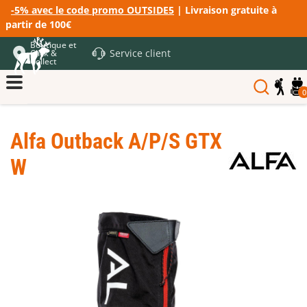
-5% avec le code promo OUTSIDE5
| Livraison gratuite à
partir de 100€
Boutique et
Service client
Click &
Collect
0
Alfa Outback A/P/S GTX
W