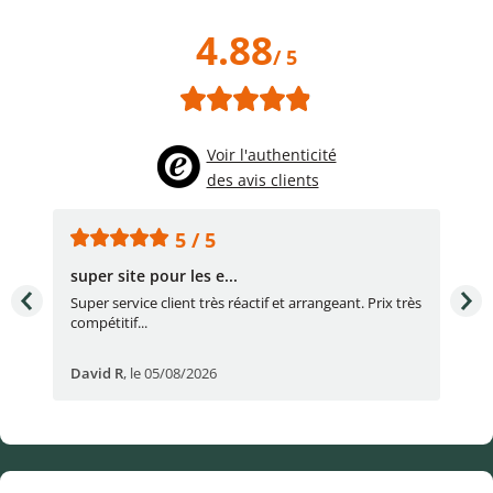
4.88
/ 5
Voir l'authenticité
des avis clients
5 / 5
super site pour les e...
Con
Super service client très réactif et arrangeant. Prix très
Con
compétitif...
réac
David R
,
le 05/08/2026
lau