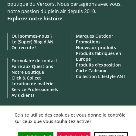
boutique du Vercors. Nous partageons avec vous,
notre passion du plein air depuis 2010.
Explorez notre histoire
!
Qui sommes-nous ?
Marques Outdoor
Le (Super) Blog d'AN
Promotions
On recrute !
Nouveaux produits
Produits fabriqués en
Europe
Formulaire de contact
Produits d'exposition
Foire aux Questions
Carte Cadeaux
Notre Boutique
Collection Lifestyle AN !
Click & Collect
Location de matériel
Service Professionnels
Avis clients
Ce site utilise des cookies et vous donne le contrôle
sur ceux que vous souhaitez activer
© 2010 - 2026 - Aventure Nordique -
Mentions légales
-
CGV
-
Données personnelles
-
Politique de cookies
-
Gérer vos cookies
TOUT ACCEPTER
TOUT REFUSER