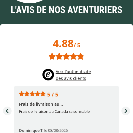
L'AVIS DE NOS AVENTURIERS
4.88
/ 5
Voir l'authenticité
des avis clients
5 / 5
Frais de livraison au...
To
très
Frais de livraison au Canada raisonnable
Arti
pert
Dominique T
,
le 08/08/2026
Ale