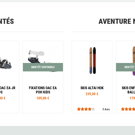
NTÉS
AVENTURE 
BIENTÔT DISPONIBLE
BIENTÔT 
OAC EA JR
FIXATIONS OAC EA
SKIS ALTAI HOK
SKIS EN
DS
POH KIDS
BALL
339,00 €
00 €
109,00 €
179
5 Avis
Tailles
125 cm
145 cm