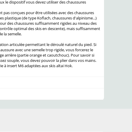
ux le dispositif vous devez utiliser des chaussures
nt pas conçues pour être utilisées avec des chaussures
es plastique (de type Koflach, chaussures d'alpinisme...)
our des chaussures suffisamment rigides au niveau des
contrôle optimal des skis en descente), mais suffisamment
e la semelle.
ation articulée permettant le déroulé naturel du pied. Si
haussure avec une semelle trop rigide, vous forcerez le
lage arrière (partie orange et caoutchouc). Pour savoir si
ssez souple, vous devez pouvoir la plier dans vos mains.
rie à insert M6 adaptées aux skis altai Hok.