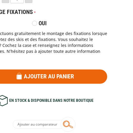
Scandinavian Bookmarks
Tingerlaat
E FIXATIONS
t
Scarpa
Toaks
Scrubba Washbag
Trail Stuff
ENTURE NORDIQUE
OUI
Sea To Summit
Trangia
ns le Vercors
Parc Naturel Régional du Vercors
SealLine
TravelSafe
ctuons gratuitement le montage des fixations lorsque
s ?
Sierra Designs
Trek'n Eat
 ET JUNIORS
BIKEPACKING
tez des skis et des fixations. Vous souhaitez le
Silky
Trekmates
 Cochez la case et renseignez les informations
yage
Silva
True Utility
. N’hésitez pas à ajouter toute autre information
p
Six Moon Designs
UCO
Skiloo
UltimaPeak
Slingfin
Uncle Bill's Sliver Gripper
Sloé
Unique Iceland - Uwe Grunewald
Smelly Proof
Valandré
AJOUTER AU PANIER
Snoli
Vargo
Snowline
Vaude
Snowsled - Aiguille Alpine Equipment
Velcro
Snugpak
Veðurstofa Íslands
EN STOCK & DISPONIBLE DANS NOTRE BOUTIQUE
SOL
Voile USA
Soto
Völkl
Source
Voyager
Sporten
Walkstool
Stoots
Wild West Jerky
Ajouter au comparateur
Sunslice
Wildo