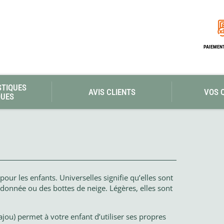
Les éditions La Belle Terre
Lesovik
LifeStraw
s
Lifesystems
Grand Nord Grand Large
Lifeventure
PAIEMENT
Light My Fire
Lightload Towels
Lillsport
Liteway
STIQUES
Loksak
AVIS CLIENTS
VOS 
QUES
Lorpen
Lovi
Lowe Alpine
LuminAid
Lundhags
Luxe Outdoor
pour les enfants. Universelles signifie qu’elles sont
donnée ou des bottes de neige. Légères, elles sont
ajou) permet à votre enfant d’utiliser ses propres