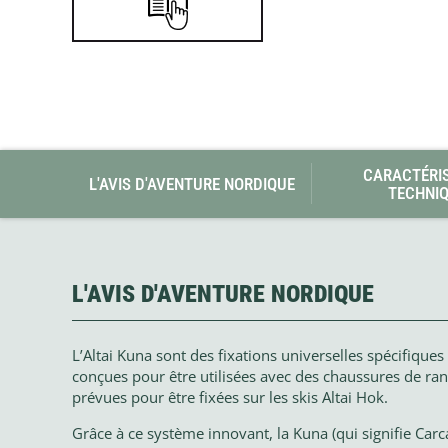
Glénat
Gorilla Glue
Gossamer Gear
Grabber Outdoor
Granger's
Granite Gear
Gsi Outdoors
Gyldendal
CARACTÉRI
L'AVIS D'AVENTURE NORDIQUE
TECHNI
L'AVIS D'AVENTURE NORDIQUE
L’Altai Kuna sont des fixations universelles spécifiques 
conçues pour être utilisées avec des chaussures de ran
prévues pour être fixées sur les skis Altai Hok.
Grâce à ce système innovant, la Kuna (qui signifie Carc