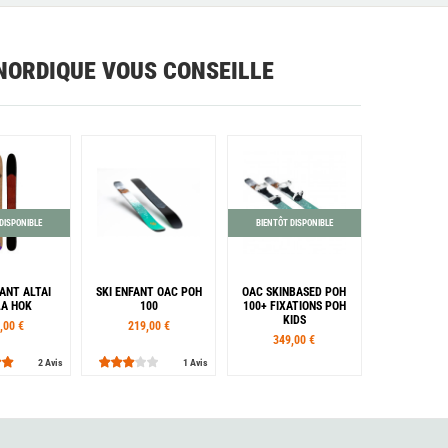
NORDIQUE VOUS CONSEILLE
DISPONIBLE
BIENTÔT DISPONIBLE
FANT ALTAI
SKI ENFANT OAC POH
OAC SKINBASED POH
A HOK
100
100+ FIXATIONS POH
KIDS
,00 €
219,00 €
349,00 €
2 Avis
1 Avis