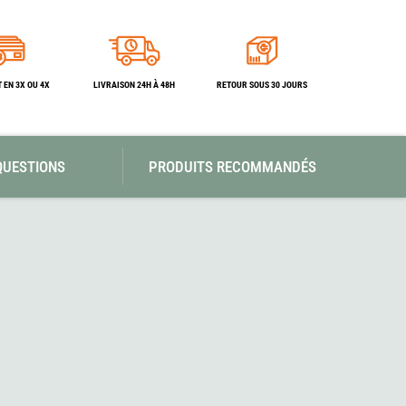
SwissPiranha
Wildseat
Swix
Winnerwell
Woolpower
X-Trace
Yaktrax
 EN 3X OU 4X
LIVRAISON 24H À 48H
RETOUR SOUS 30 JOURS
ZlideOn
QUESTIONS
PRODUITS RECOMMANDÉS