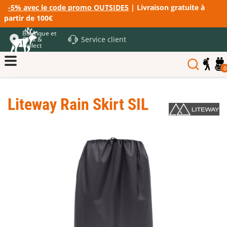
-5% avec le code promo OUTSIDE5
| Livraison gratuite à
partir de 100€
Boutique et
Service client
Click &
Collect
0
Liteway Rain Skirt SIL