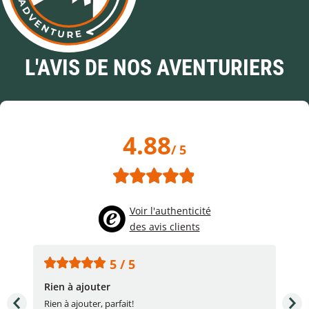
L'AVIS DE NOS AVENTURIERS
4.88
/ 5
Voir l'authenticité
des avis clients
5 / 5
Rien à ajouter
Acc
Rien à ajouter, parfait!
Acc