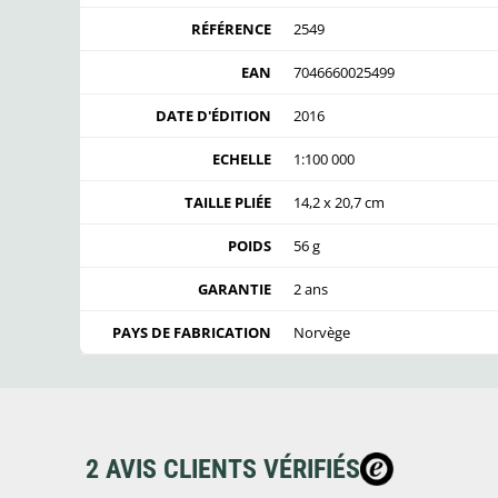
RÉFÉRENCE
2549
EAN
7046660025499
DATE D'ÉDITION
2016
ECHELLE
1:100 000
TAILLE PLIÉE
14,2 x 20,7 cm
POIDS
56 g
GARANTIE
2 ans
PAYS DE FABRICATION
Norvège
2 AVIS CLIENTS VÉRIFIÉS