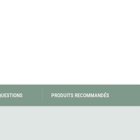
SwissPiranha
Wildseat
Swix
Winnerwell
Woolpower
X-Trace
Yaktrax
ZlideOn
QUESTIONS
PRODUITS RECOMMANDÉS