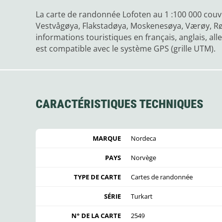
La carte de randonnée Lofoten au 1 :100 000 couvr
Vestvågøya, Flakstadøya, Moskenesøya, Værøy, Røs
informations touristiques en français, anglais, all
est compatible avec le système GPS (grille UTM).
CARACTÉRISTIQUES TECHNIQUES
MARQUE
Nordeca
PAYS
Norvège
TYPE DE CARTE
Cartes de randonnée
SÉRIE
Turkart
N° DE LA CARTE
2549