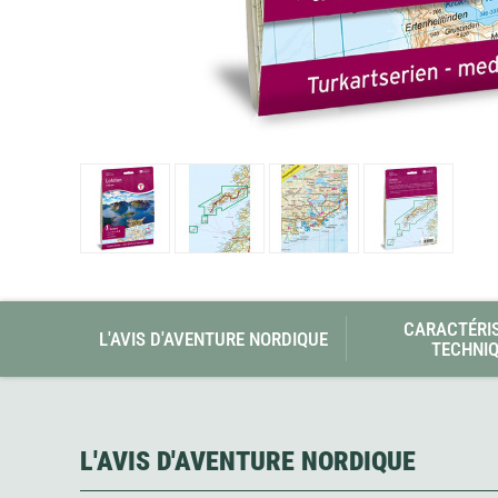
Glénat
Gorilla Glue
Gossamer Gear
Grabber Outdoor
Granger's
Granite Gear
Gsi Outdoors
Gyldendal
CARACTÉRI
L'AVIS D'AVENTURE NORDIQUE
TECHNI
L'AVIS D'AVENTURE NORDIQUE