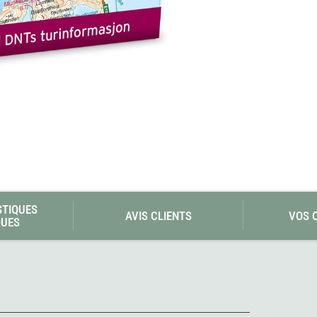
Les éditions La Belle Terre
Lesovik
LifeStraw
s
Lifesystems
Grand Nord Grand Large
Lifeventure
Light My Fire
Lightload Towels
Lillsport
Liteway
Loksak
Lorpen
Lovi
Lowe Alpine
LuminAid
Lundhags
Luxe Outdoor
STIQUES
AVIS CLIENTS
VOS 
QUES