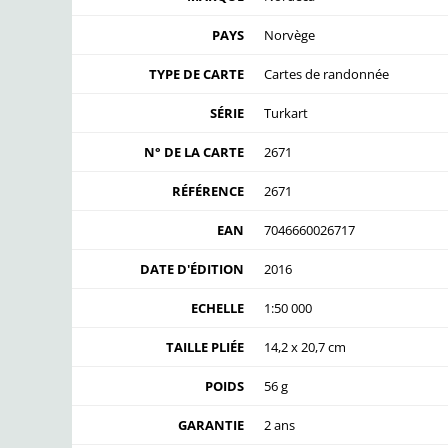
PAYS
Norvège
TYPE DE CARTE
Cartes de randonnée
SÉRIE
Turkart
N° DE LA CARTE
2671
RÉFÉRENCE
2671
EAN
7046660026717
DATE D'ÉDITION
2016
ECHELLE
1:50 000
TAILLE PLIÉE
14,2 x 20,7 cm
POIDS
56 g
GARANTIE
2 ans