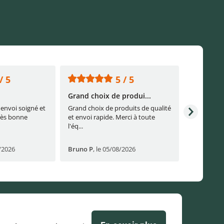
/ 5
5 / 5
Grand choix de produi...
L'accueil
envoi soigné et
Grand choix de produits de qualité
L'accueil .
rès bonne
et envoi rapide. Merci à toute
l'éq...
/2026
Bruno P
,
le 05/08/2026
Pascale S
,