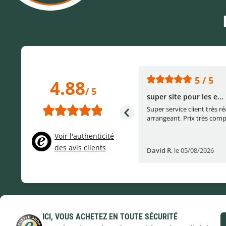
5 / 5
5 / 5
4.88
/ 5
Très bons conseils et...
super site pour les e...
Très bons conseils et matériel au
Super service client très ré
top!
arrangeant. Prix très compét
Voir l'authenticité
des avis clients
Benjamin F
,
le 04/08/2026
David R
,
le 05/08/2026
ICI, VOUS ACHETEZ EN TOUTE SÉCURITÉ