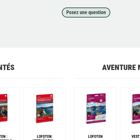
Posez une question
NTÉS
AVENTURE 
EN :
LOFOTEN:
LOFOTEN
VEST