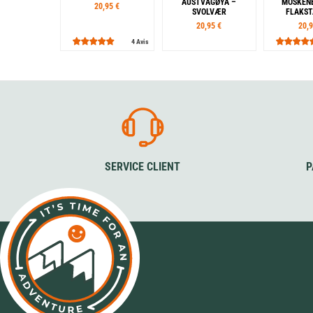
AUSTVÅGØYA –
MOSKENE
20,95 €
SVOLVÆR
FLAKS
20,95 €
20,9
4 Avis
SERVICE CLIENT
P