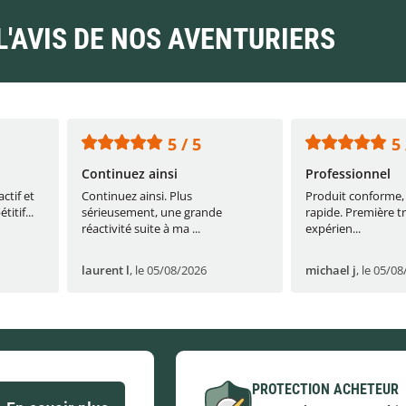
L'AVIS DE NOS AVENTURIERS
5 / 5
5 
Continuez ainsi
Professionnel
actif et
Continuez ainsi. Plus
Produit conforme, 
itif...
sérieusement, une grande
rapide. Première t
réactivité suite à ma ...
expérien...
laurent l
,
le 05/08/2026
michael j
,
le 05/08
PROTECTION ACHETEUR