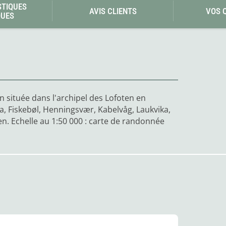
Les éditions La Belle Terre
STIQUES
AVIS CLIENTS
VOS 
Lesovik
QUES
LifeStraw
s
Lifesystems
Grand Nord Grand Large
Lifeventure
Light My Fire
Lightload Towels
Lillsport
Liteway
Loksak
an située dans l'archipel des Lofoten en
Lorpen
ya, Fiskebøl, Henningsvær, Kabelvåg, Laukvika,
Lovi
Lowe Alpine
en. Echelle au 1:50 000 : carte de randonnée
LuminAid
Lundhags
Luxe Outdoor