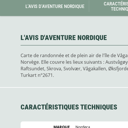
Glénat
CARACTÉRI
L'AVIS D'AVENTURE NORDIQUE
Gorilla Glue
TECHNI
Gossamer Gear
Grabber Outdoor
Granger's
Granite Gear
L'AVIS D'AVENTURE NORDIQUE
Gsi Outdoors
Gyldendal
Carte de randonnée et de plein air de l'île de Våg
Norvège. Elle couvre les lieux suivants : Austvågø
Raftsundet, Skrova, Svolvær, Vågakallen, Øksfjord
Turkart n°2671.
CARACTÉRISTIQUES TECHNIQUES
MARQUE
Nordeca