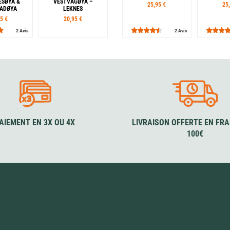
SØYA &
VESTVÅGØYA –
25,95 €
25
TADØYA
LEKNES
5 €
20,95 €
2 Avis
2 Avis
AIEMENT EN 3X OU 4X
LIVRAISON OFFERTE EN FRA
100€