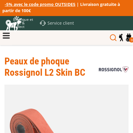
-5% avec le code promo OUTSIDE5
| Livraison gratuite à
partir de 100€
Boutique et
Service client
Click &
Collect
0
Peaux de phoque
Rossignol L2 Skin BC