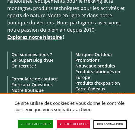
randonnée, équipements pour le trekking et la
montagne, produits techniques pour les activités et
sports de nature. Vente en ligne et dans notre
boutique du Vercors. Nous partageons avec vous,
notre passion du plein air depuis 2010.
Explorez notre histoire
!
Qui sommes-nous ?
Marques Outdoor
Le (Super) Blog d'AN
Promotions
On recrute !
Nouveaux produits
Produits fabriqués en
Europe
Formulaire de contact
Produits d'exposition
Foire aux Questions
Carte Cadeaux
Notre Boutique
Collection Lifestyle AN !
Click & Collect
Location de matériel
Ce site utilise des cookies et vous donne le contrôle
Service Professionnels
sur ceux que vous souhaitez activer
Avis clients
TOUT ACCEPTER
TOUT REFUSER
PERSONNALISER