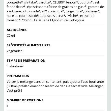
courgette*, shiitaké*, carotte*, CÉLERI*, fenouil*, potiron*), sel,
farine de riz*, épaississants : farine de graines de guar*, gomme de
xanthane ; citronnelle*, ail*, coriandre*, gingembre*, curcuma*,
huile de tournesol désodorisée*, persil*, livèche*, extrait de
romarin*. * Produits issus de l'Agriculture Biologique
ALLERGÈNES
Cèleri
SPÉCIFICITÉS ALIMENTAIRES
Végétarien
TEMPS DE PRÉPARATION
instantané
PRÉPARATION
Verser le mélange dans un contenant, puis ajouter l'eau bouillante
(300ml) préalablement dosée froide dans le sachet vide. Mélanger,
c'est prêt !
NOMBRE DE PORTIONS
1