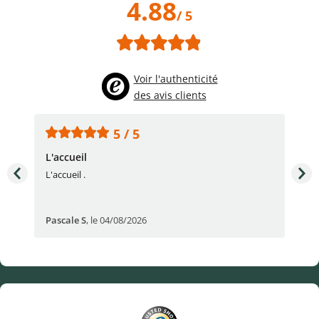
4.88
/ 5
Voir l'authenticité
des avis clients
5 / 5
L'accueil
Sup
L'accueil .
Sup
Pascale S
,
le 04/08/2026
San