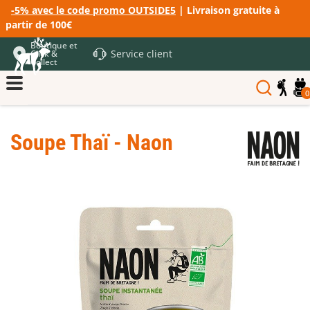
-5% avec le code promo OUTSIDE5
| Livraison gratuite à
partir de 100€
Boutique et
Service client
Click &
Collect
0
Soupe Thaï - Naon