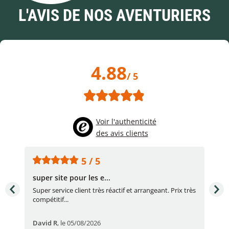
L'AVIS DE NOS AVENTURIERS
4.88
/ 5
Voir l'authenticité
des avis clients
5 / 5
super site pour les e...
Con
Super service client très réactif et arrangeant. Prix très
Con
compétitif...
réac
David R
,
le 05/08/2026
lau