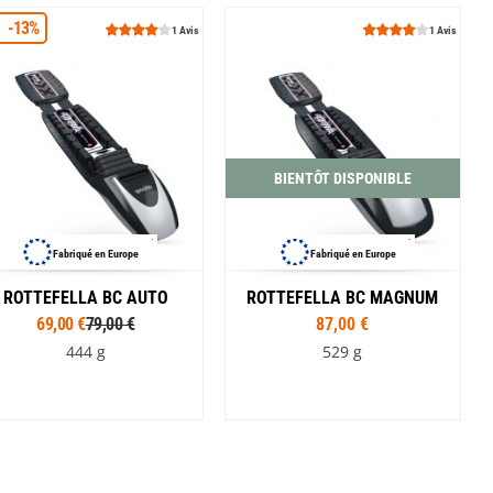
-13%
1 Avis
1 Avis
BIENTÔT DISPONIBLE
Fabriqué en Europe
Fabriqué en Europe
ROTTEFELLA BC AUTO
ROTTEFELLA BC MAGNUM
69,00 €
79,00 €
87,00 €
444 g
529 g