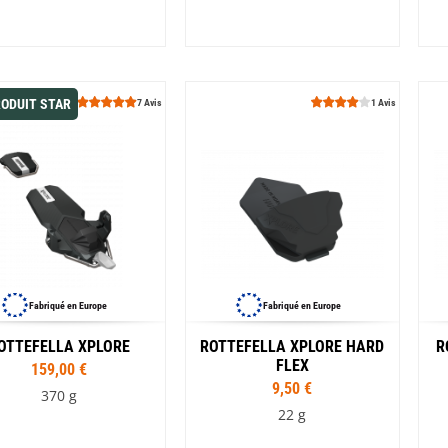
ODUIT STAR
7 Avis
1 Avis
Fabriqué en Europe
Fabriqué en Europe
OTTEFELLA XPLORE
ROTTEFELLA XPLORE HARD
R
FLEX
159,00 €
9,50 €
370 g
22 g