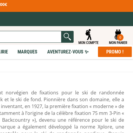
100€
0
MON COMPTE
MON PANIER
IRIE
MARQUES
AVENTUREZ-VOUS ✨
PROMO !
R - S
T - Z
ased
Rab
Tatonka
Ribz Front Pack
TB Outdoor
e
Rite in the Rain
Tear-Aid
orts
Rossignol
Teko
ant norvégien de fixations pour le ski de randonnée
Rossolis
Terra Nova
ECLAIRAGE
MOBILIER DE CAMPING
 RANDONNÉE
ET ACCESSOIRES
 ET ACCESSOIRES
EN & RÉPARATION
PEAUX DE PHOQUE
k et le ski de fond. Pionnière dans son domaine, elle a
t
Rother
The Brew Company
E
DUITS
PROMO
Lampes frontales
Sièges & Chaises
& Scies & Haches
onflables
'entretien Vêtements
doors
Rottefella
Therm-A-Rest
n inventant, en 1927, la première fixation « moderne » de
Lampes torches
Tables pliantes
tifonctions
utogonflants
'entretien Chaussures
Toutes nos promotions !
Lanternes de camping
Lits de camp
Rrat's
Thermos
 Pelles
mousse
Produits Seconde Main
otamment à l’origine de la célèbre fixation 75 mm 3-Pin «
tanches
 gonflage
Sagamaps
Thermoworks
ackcountry »), devenu une référence pour le ski de
 & Porte-cartes
et coussins
enture
Salomon
TheTentLab
cessoires
t accessoires
a marque a également développé la norme Xplore, une
dge
Savotta
Tick Twister
paration matelas
esearch
Sawyer
Ticket To The Moon