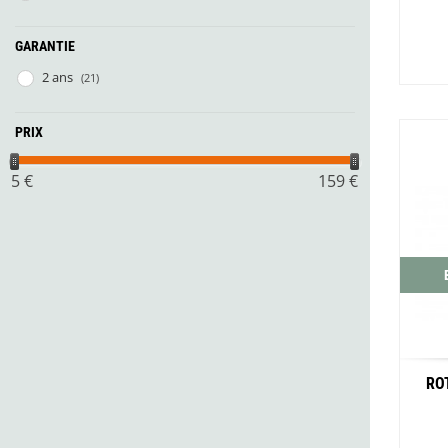
Glénat
Gorilla Glue
GARANTIE
Gossamer Gear
Grabber Outdoor
2 ans
(21)
Granger's
Granite Gear
PRIX
Gsi Outdoors
Gyldendal
5
€
159
€
RO