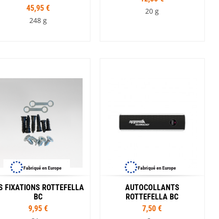
SwissPiranha
Wildseat
45,95 €
20 g
Swix
Winnerwell
248 g
Woolpower
X-Trace
Yaktrax
ZlideOn
Fabriqué en Europe
Fabriqué en Europe
S FIXATIONS ROTTEFELLA
AUTOCOLLANTS
BC
ROTTEFELLA BC
9,95 €
7,50 €