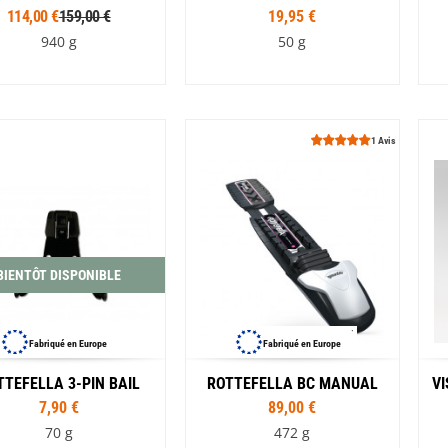
Les éditions La Belle Terre
114,00 €
159,00 €
19,95 €
Lesovik
940 g
50 g
LifeStraw
s
Lifesystems
Grand Nord Grand Large
Lifeventure
Light My Fire
Tailles
Lightload Towels
Courte : 23-27 MP
Lillsport
1 Avis
Liteway
Longue : 26-31 MP
Loksak
Lorpen
Lovi
Lowe Alpine
LuminAid
Lundhags
BIENTÔT DISPONIBLE
Luxe Outdoor
Fabriqué en Europe
Fabriqué en Europe
TTEFELLA 3-PIN BAIL
ROTTEFELLA BC MANUAL
VI
7,90 €
89,00 €
70 g
472 g